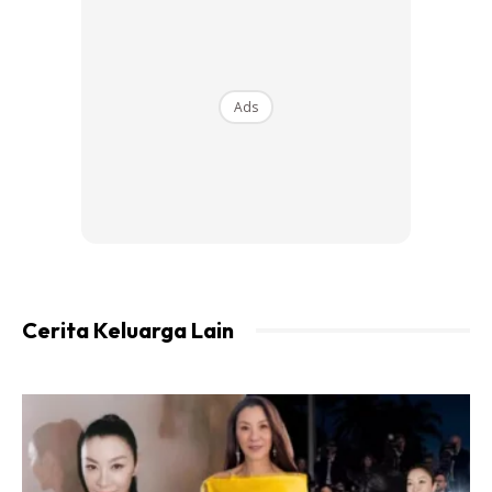
Garam
Gula
Perasa
Daun ketumbar
Ads
Ads
Cerita Keluarga Lain
Cara Penyediaan :