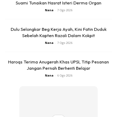
mengatakan kandungan nutrisi yang terdapat pada 85gm
Suami Tunaikan Hasrat Isteri Derma Organ
kerang adalah seperti berikut :
Nana
-
7 Ogo 2026
Dulu Selongkar Beg Kerja Ayah, Kini Fatin Duduk
Sebelah Kapten Razali Dalam Kokpit
Nana
-
7 Ogo 2026
Ads
Haroqs Terima Anugerah Khas UPSI, Titip Pesanan
Jangan Pernah Berhenti Belajar
Nana
-
6 Ogo 2026