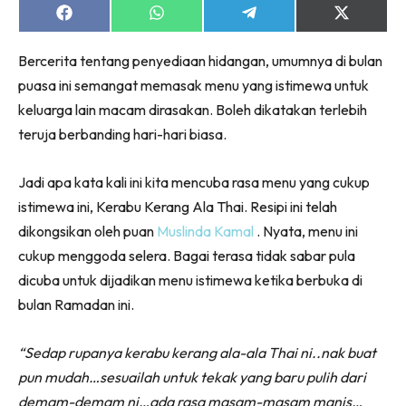
Share
Share
Share
Share
on
on
on
on
Facebook
WhatsApp
Telegram
X
Bercerita tentang penyediaan hidangan, umumnya di bulan
(Twitter)
puasa ini semangat memasak menu yang istimewa untuk
keluarga lain macam dirasakan. Boleh dikatakan terlebih
teruja berbanding hari-hari biasa.
Jadi apa kata kali ini kita mencuba rasa menu yang cukup
istimewa ini, Kerabu Kerang Ala Thai. Resipi ini telah
dikongsikan oleh puan
Muslinda Kamal
. Nyata, menu ini
cukup menggoda selera. Bagai terasa tidak sabar pula
dicuba untuk dijadikan menu istimewa ketika berbuka di
bulan Ramadan ini.
“Sedap rupanya kerabu kerang ala-ala Thai ni..nak buat
pun mudah…sesuailah untuk tekak yang baru pulih dari
demam-demam ni…ada rasa masam-masam manis…