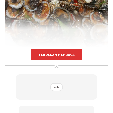
TERUSKAN MEMBACA
Bahan-bahan:
∞
Kerang rebus dan kopek.
4 ulas bawang putih(tumbuk bawang putih dengan cili padi)
10 biji cili padi (kurangkan kalau tak nak pedas)
Asam jawa
Ads
Tomato
Limau nipis perah dan letak sekali kulit
Sos ikan