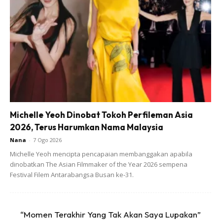
Semua bahan-bahan di atas campur dan gaul-gaulkan
dengan kerang yang direbus tadi.
Ads
Michelle Yeoh Dinobat Tokoh Perfileman Asia
2026, Terus Harumkan Nama Malaysia
Nana
-
7 Ogo 2026
Michelle Yeoh mencipta pencapaian membanggakan apabila
dinobatkan The Asian Filmmaker of the Year 2026 sempena
Festival Filem Antarabangsa Busan ke-31.
Selain itu memetik info daripada Hello Sehat ada
“Momen Terakhir Yang Tak Akan Saya Lupakan”