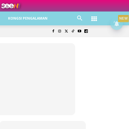
ree jer!
KONGSI PENGALAMAN
NEW
olisi Privasi