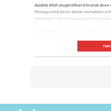
Apabila Allah anugerahkan kita anak down 
Peluang untuk benar-benar memahami erti s
menempati hati, datang pula sifat baru ya
Alhamdulillah, jika seseorang itu tahu akan 
mendambakan anak sebegini wujud di kala
TER
Kenapa?