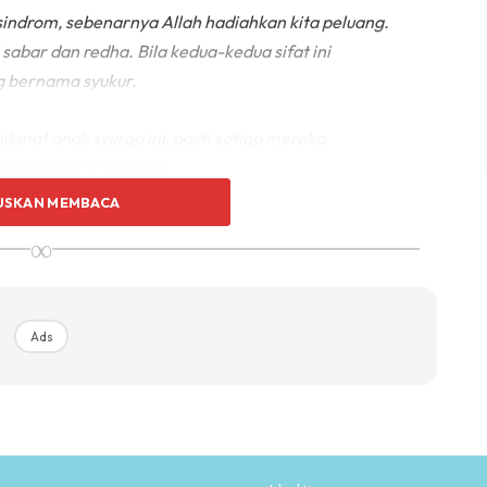
sindrom, sebenarnya Allah hadiahkan kita peluang.
abar dan redha. Bila kedua-kedua sifat ini
ng bernama syukur.
nikmat anak syurga ini, pasti setiap mereka
ngan keluarga mereka.
USKAN MEMBACA
∞
Ads
Ads