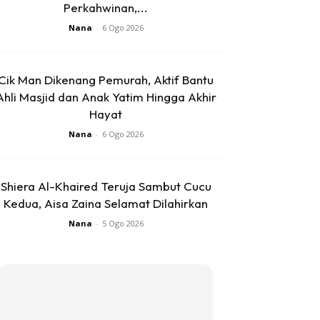
Perkahwinan,...
Nana
-
6 Ogo 2026
Cik Man Dikenang Pemurah, Aktif Bantu
Ahli Masjid dan Anak Yatim Hingga Akhir
Hayat
Nana
-
6 Ogo 2026
Shiera Al-Khaired Teruja Sambut Cucu
Kedua, Aisa Zaina Selamat Dilahirkan
Nana
-
5 Ogo 2026