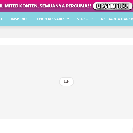
Dapatkan cerita, perkongsian dan info menarik. F
LI
INSPIRASI
LEBIH MENARIK
VIDEO
KELUARGA GADER
Dengan ini saya bersetuju dengan
Terma Penggunaan
dan
P
Langgan Sekarang
Langganan anda telah diterima. Terima kasih!
Ads
Mencari bahagia bersama KELUARGA?
Download dan baca sekarang di
KLIK DI SEENI