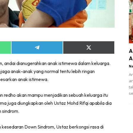
Share
Share
A
on
on
A
App
Telegram
X
un, andai dianugerahkan anak istimewa dalam keluarga.
(Twitter)
N
jaga anak-anak yang normal tentu lebih ringan
An
esarkan anak istimewa.
an
ta
se
dan redho akan mampu menjadikan sebuah keluarga itu
sama juga diungkapkan oleh Ustaz Mohd Rifqi apabila dia
n sindrom.
kesedaran Down Sindrom, Ustaz berkongsi rasa di