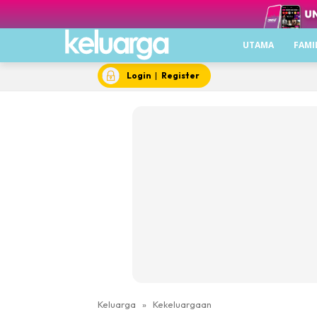
UTAMA
FAMI
Login
|
Register
Keluarga
»
Kekeluargaan