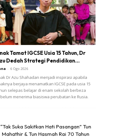
nak Tamat IGCSE Usia 15 Tahun, Dr
zu Dedah Strategi Pendidikan...
ana
-
6 Ogo 2026
ak Dr Azu Shahadan menjadi inspirasi apabila
aknya berjaya menamatkan IGCSE pada usia 15
hun selepas belajar di enam sekolah berbeza
belum menerima biasiswa perubatan ke Rusia.
“Tak Suka Sakitkan Hati Pasangan” Tun
Mahathir & Tun Hasmah Rai 70 Tahun