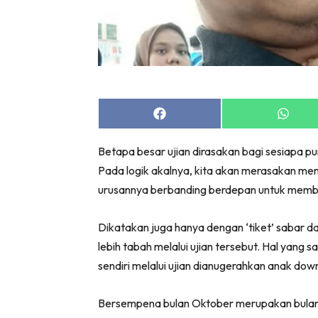
Share
Share
on
on
Facebook
Whats
Betapa besar ujian dirasakan bagi sesiapa p
Pada logik akalnya, kita akan merasakan men
urusannya berbanding berdepan untuk memb
Dikatakan juga hanya dengan ‘tiket’ sabar 
lebih tabah melalui ujian tersebut. Hal yang 
sendiri melalui ujian dianugerahkan anak dow
Bersempena bulan Oktober merupakan bulan 