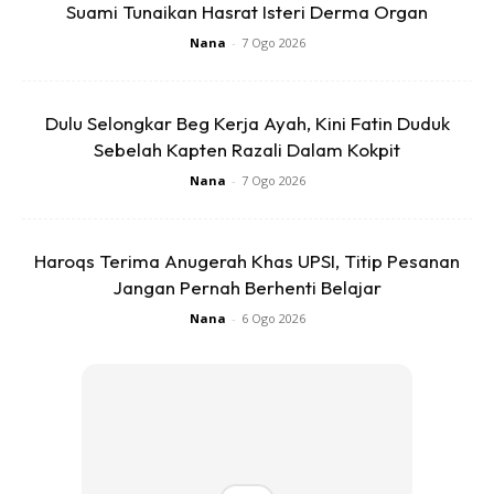
Suami Tunaikan Hasrat Isteri Derma Organ
sekali gus menjadikan detik tersebut sebagai kenangan
Nana
-
7 Ogo 2026
yang tidak akan dilupakan sepanjang hayat.
Dulu Selongkar Beg Kerja Ayah, Kini Fatin Duduk
Sebelah Kapten Razali Dalam Kokpit
Nana
-
7 Ogo 2026
Haroqs Terima Anugerah Khas UPSI, Titip Pesanan
Jangan Pernah Berhenti Belajar
Nana
-
6 Ogo 2026