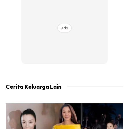
Ads
Screenshot
Lebih menarik, hubungan pasangan itu bermula daripada
sebuah kerjasama biasa yang akhirnya berjaya meraih lebih
RM6 juta untuk rakyat. Tanpa disedari, usaha kebajikan
Cerita Keluarga Lain
tersebut turut menyatukan dua hati yang sebelum ini
sekadar rakan profesional.
Dalam masa sama, Syed Saddiq turut menzahirkan rasa
syukur dengan menyifatkan segala yang berlaku sebagai