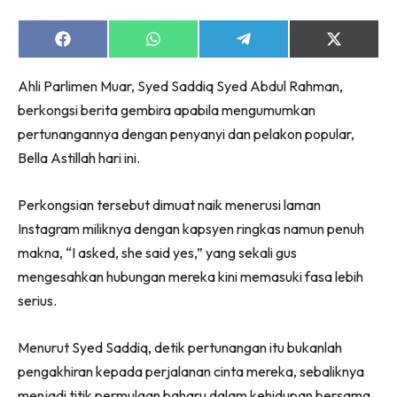
Share
Share
Share
Share
on
on
on
on
Facebook
WhatsApp
Telegram
X
Ahli Parlimen Muar,
Syed Saddiq Syed Abdul Rahman
,
(Twitter)
berkongsi berita gembira apabila mengumumkan
pertunangannya dengan penyanyi dan pelakon popular,
Bella Astillah
hari ini.
Perkongsian tersebut dimuat naik menerusi laman
Instagram miliknya dengan kapsyen ringkas namun penuh
makna, “I asked, she said yes,” yang sekali gus
mengesahkan hubungan mereka kini memasuki fasa lebih
serius.
Menurut Syed Saddiq, detik pertunangan itu bukanlah
pengakhiran kepada perjalanan cinta mereka, sebaliknya
menjadi titik permulaan baharu dalam kehidupan bersama.