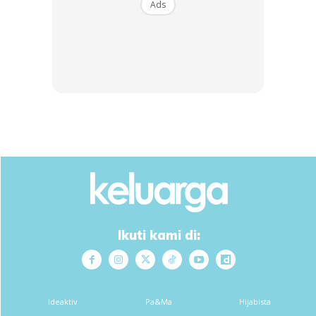
Ads
Anda mungkin berminat dengan
Ikuti kami di:
SHOPEE MY
SHOPEE MY
Ideaktiv
Pa&Ma
Hijabista
CENDAWAN RANGUP BY
[500g – 1kg] Frozen Halal