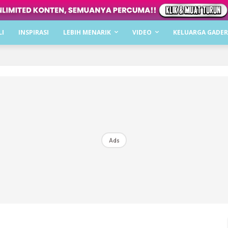
Dapatkan cerita, perkongsian dan info menarik. F
LI
INSPIRASI
LEBIH MENARIK
VIDEO
KELUARGA GADER
Dengan ini saya bersetuju dengan
Terma Penggunaan
dan
P
Langgan Sekarang
Langganan anda telah diterima. Terima kasih!
Ads
Mencari bahagia bersama KELUARGA?
Download dan baca sekarang di
KLIK DI SEENI