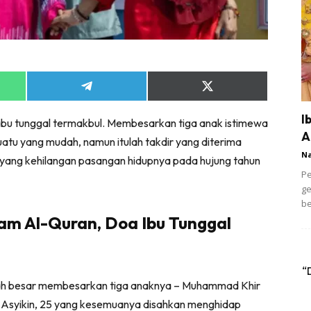
Share
Share
on
on
App
Telegram
X
I
 ibu tunggal termakbul. Membesarkan tiga anak istimewa
(Twitter)
A
atu yang mudah, namun itulah takdir yang diterima
N
u yang kehilangan pasangan hidupnya pada hujung tahun
Pe
ge
be
tam Al-Quran,
Doa Ibu Tunggal
“
nah besar membesarkan tiga anaknya – Muhammad Khir
ul Asyikin, 25 yang kesemuanya disahkan menghidap