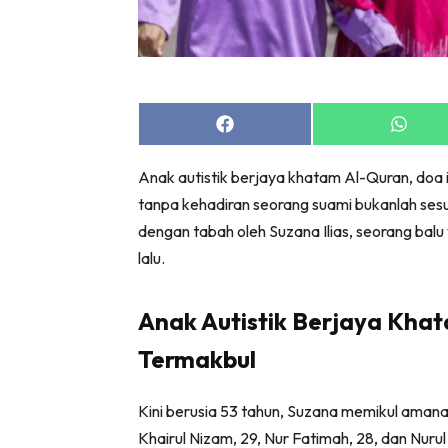
Share
Share
on
on
Facebook
Whats
Anak autistik berjaya khatam Al-Quran, doa
tanpa kehadiran seorang suami bukanlah sesu
dengan tabah oleh Suzana Ilias, seorang bal
lalu.
Anak Autistik Berjaya Kha
Termakbul
Kini berusia 53 tahun, Suzana memikul ama
Khairul Nizam, 29, Nur Fatimah, 28, dan Nur