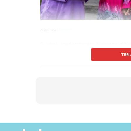
Kredit foto:
Bernama
Di sebalik segala rintangan, Suzana melahir
berjaya menghabiskan bacaan Al-Quran, sa
TER
memandangkan Muhammad Khir sering berde
konsisten.
“Inilah keajaibannya, meskipun tidak mampu
bertutur, Muhammad Khir dapat menguasai kal
bersyukur, ini hasil usaha arwah suami yang 
katanya kepada Bernama.
Suzana berkata walaupun kini dia bersendiria
menegur bacaannya setiap kali mereka men