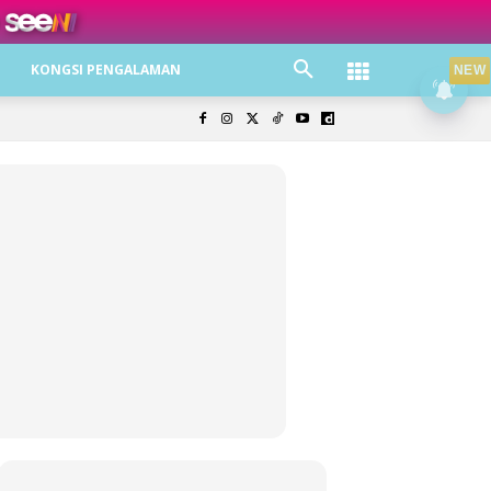
ree jer!
KONGSI PENGALAMAN
NEW
olisi Privasi