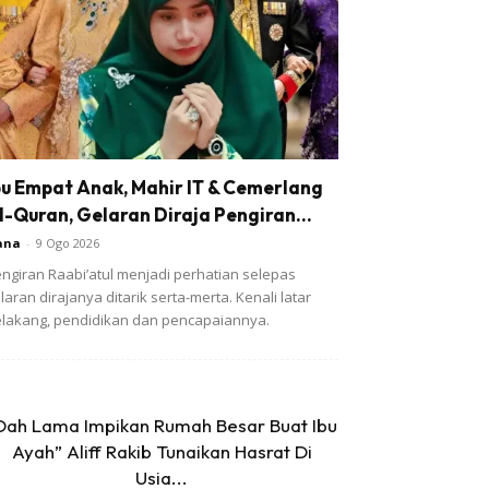
bu Empat Anak, Mahir IT & Cemerlang
l-Quran, Gelaran Diraja Pengiran...
ana
-
9 Ogo 2026
ngiran Raabi’atul menjadi perhatian selepas
laran dirajanya ditarik serta-merta. Kenali latar
lakang, pendidikan dan pencapaiannya.
Dah Lama Impikan Rumah Besar Buat Ibu
Ayah” Aliff Rakib Tunaikan Hasrat Di
Usia...