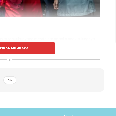
kan rasa syukur yang mendalam apabila anak sulungnya
tu kejayaan yang dianggap amat bermakna
USKAN MEMBACA
pan kesukaran untuk memberi tumpuan secara
∞
 memberi fokus dan respons secara spontan ketika
am suci anugerah Illahi ini dengan baik. Saya amat
Ads
membiasakan si abang dengan al-Quran sejak kecil,”
n, anak sulungnya itu menjadi teman setia yang sering
gaji bersama-sama.