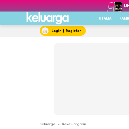
UTAMA
FAMI
Login
|
Register
Keluarga
»
Kekeluargaan