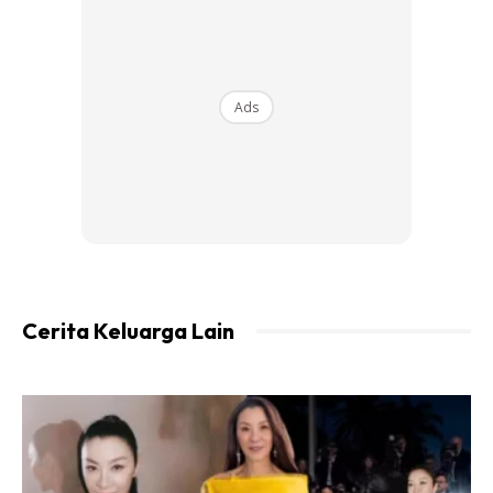
tu ingatkan report card kindy yang biasa. Tapi tengok
terus terkejut “wow ni macam report card sekolah
kebangsaan!” list all the subjects (math, science, bm,
english, seni with grades???? He got D for bm, C for
Ads
science, B for math) APEKAH??
Then ayah keluarkan kertas exam (wait, what..there is
exam for 4 y/o kids??) BM he got 11/100. Ayah nampak
confuse. Dia pun tak rasa anak dia ada masalah. Tapi
cikgu cakap anak macam ada ciri ADHD. Ayah pun dah
rasa panik. Kat rumah ok je dokte. Boleh ikut arahan.
Cerita Keluarga Lain
Boleh makan guna sudu garpu tangan. Sepah rumah tu
biasa lah. Tapi kalau ajar buku ni A, ni B, ni C memang tak
nak ikut sangat. Anak first perempuan. Memang lain lah
dengan anak lelaki
Tanya ayah Umar ni suka main? Sangattt. Umar ni suka