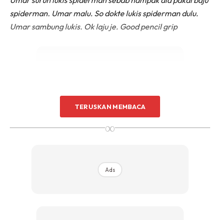
spiderman. Umar malu. So dokte lukis spiderman dulu.
Umar sambung lukis. Ok laju je. Good pencil grip
TERUSKAN MEMBACA
Ads
∞
Ads
Tanya ayah kenapa cikgu cakap macamtu? Ayah cakap
cikgu bagitau dalam kelas tak duduk diam. Tak fokus masa
belajar. Ni report card dia dokte cikgu suruh bawak. Masa