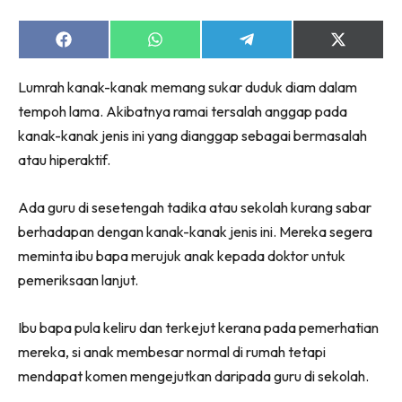
Share
Share
Share
Share
on
on
on
on
Facebook
WhatsApp
Telegram
X
Lumrah kanak-kanak memang sukar duduk diam dalam
(Twitter)
tempoh lama. Akibatnya ramai tersalah anggap pada
kanak-kanak jenis ini yang dianggap sebagai bermasalah
atau hiperaktif.
Ada guru di sesetengah tadika atau sekolah kurang sabar
berhadapan dengan kanak-kanak jenis ini. Mereka segera
meminta ibu bapa merujuk anak kepada doktor untuk
pemeriksaan lanjut.
Ibu bapa pula keliru dan terkejut kerana pada pemerhatian
mereka, si anak membesar normal di rumah tetapi
mendapat komen mengejutkan daripada guru di sekolah.