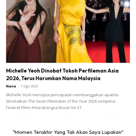
bergerak2 ke? Maksudnya tak boleh duduk setempat
lama2? Ye betul. Suka main mainan yang hands on with
texture? Macam play dough ke? Ye betul. Ok ayah for
what i see Umar takde ciri ADHD (after few more
questions and examination).
Michelle Yeoh Dinobat Tokoh Perfileman Asia
2026, Terus Harumkan Nama Malaysia
Nana
-
7 Ogo 2026
Ads
Michelle Yeoh mencipta pencapaian membanggakan apabila
dinobatkan The Asian Filmmaker of the Year 2026 sempena
Festival Filem Antarabangsa Busan ke-31.
“Momen Terakhir Yang Tak Akan Saya Lupakan”