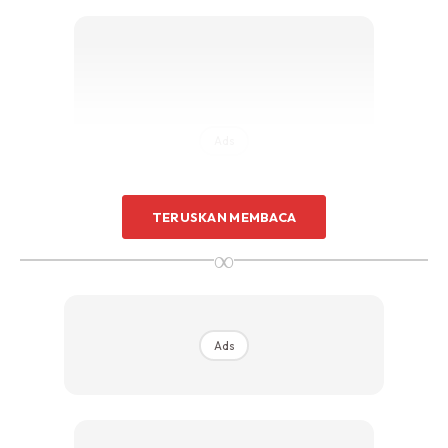
Ads
TERUSKAN MEMBACA
∞
Hari ni ada orang ajak Kak Pah dating . Berbunga-bunga
rasa hati mak cik tua ni bila ada orang kata rindu kita. Bila
Ads
dah umur macam ni .. orang yang pernah kita kenal ingat
kat kita pun dah cukup “ tacing “ dah.
Ni Afiq . Umur dia sama dengan anak bongsu Kak Pah.