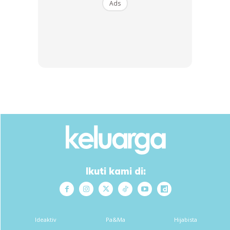
Ads
Alhamdulillah …
Sekarang Afiq duduk di Perlis . Dia sedang menjalani
latihan untuk menjadi atlet sukan Paralimpik . Dia ada
jurulatih di sana . Tapi Afiq belum ada kaki palsu . Sbb
kosnya sangat mahal. RM 25K . Kak Pah sendiri pun rasa
macam nak “ kelam donia “ ja nak dapatkan RM25K tu.
Cuma rasanya, bila Afiq dah ada nama nanti, barulah
semua orang pakat buka mata nak bantu Afiq. Afiq sangat
kuat semangat .. dia nak hidup berdikari. Macam-macam
yang dia plan untuk masa depan dia. Sembang dengan
dia, tak rasa macam sembang dengan budak baru habis
Ikuti kami di:
sekolah.
Anda mungkin berminat dengan
Ideaktiv
Pa&Ma
Hijabista