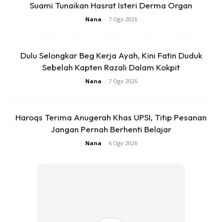
Suami Tunaikan Hasrat Isteri Derma Organ
Nana
-
7 Ogo 2026
Dulu Selongkar Beg Kerja Ayah, Kini Fatin Duduk
Sebelah Kapten Razali Dalam Kokpit
Nana
-
7 Ogo 2026
Haroqs Terima Anugerah Khas UPSI, Titip Pesanan
Ads
Jangan Pernah Berhenti Belajar
Nana
-
6 Ogo 2026
BAKAL ATLET PARALIMPIK