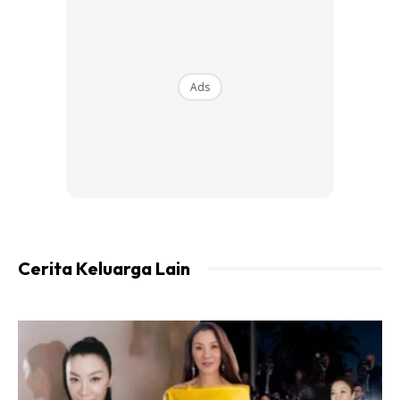
Dah berbuih mulut Kak Pah suruh dia panggil mak cik tapi
.. dia buat pekak badak jaa. Dia nak panggil Kak Pah jugak
( Ek’elehhhh .. dalam hati Kak Pah mesti kembang
Ads
semangkuk kena je
t dengan Afiq )
Afiq dah selesai SPM . Kak Pah kenal Afiq tahun lepas.
Masa tu Afiq tengah berduka yang amat sangat sebab
kakinya terpaksa dipotong akibat jangkitan
kuman.
Sebelum tu, kaki Afiq dah dimasukkan besi bagi
menggantikan tulang kaki yang dibuang akibat kanser.
Kemudian .. bukan setakat kaki , sekali dengan besi pula
kena jangkitan. Besi kena buang .. kaki pula kena potong.
Cerita Keluarga Lain
Lepas potong kali pertama .. potong lagi kali kedua ..
sampailah ke pangkal paha dah . Afiq dah putus asa yg
amat sangat.masa tu . Bagi dia .. seolah harapan untuk
hari esok dah tiada .