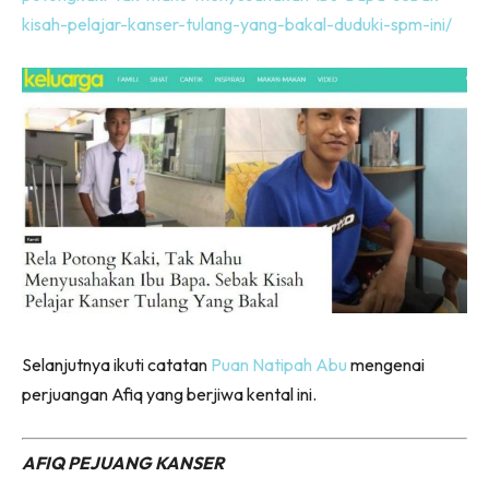
kisah-pelajar-kanser-tulang-yang-bakal-duduki-spm-ini/
Selanjutnya ikuti catatan
Puan Natipah Abu
mengenai
perjuangan Afiq yang berjiwa kental ini.
AFIQ PEJUANG KANSER