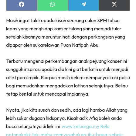
Share
Share
Share
Share
on
on
on
on
Facebook
WhatsApp
Telegram
X
Masih ingat tak kepada kisah seorang calon SPM tahun
(Twitter)
lepas yang menghidap kanser tulang yang menjadi tular
setelah kisahnya meruntun hati dengan perkongsian yang
dipapar oleh sukarelawan Puan Natipah Abu.
Terbaru mengenai perkembangan anak pejuang kanser ini
sungguh inspirasi apabila dia kini giat berlatih untuk menjadi
atlet paralimpik. Biarpun masih belum mempunyai kaki palsu
bagi memudahkan mengadakan latihan selanjutnya. Beliau
tetap kental untuk mencapai impiannya.
Nyata, jika kita susah dan sedih, ada lagi hamba Allah yang
lebih sukar dugaan hidupnya. Kisah adik Afiq boleh anda
baca selanjutnya di link ini
www.keluarga.my Rela
potongkaki-tak-mahu-menyusahakan-ibu-bapa-sebak-