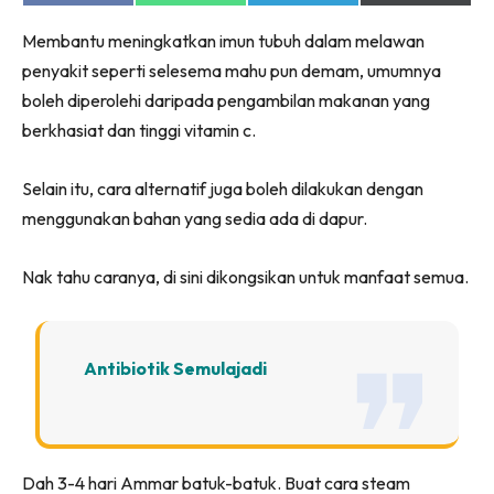
on
on
on
on
Facebook
WhatsApp
Telegram
X
Membantu meningkatkan imun tubuh dalam melawan
(Twitter)
penyakit seperti selesema mahu pun demam, umumnya
boleh diperolehi daripada pengambilan makanan yang
berkhasiat dan tinggi vitamin c.
Selain itu, cara alternatif juga boleh dilakukan dengan
menggunakan bahan yang sedia ada di dapur.
Nak tahu caranya, di sini dikongsikan untuk manfaat semua.
Antibiotik Semulajadi
Dah 3-4 hari Ammar batuk-batuk. Buat cara steam