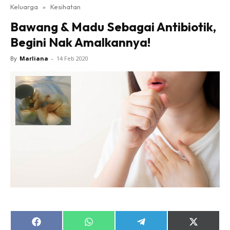
Keluarga
»
Kesihatan
Bawang & Madu Sebagai Antibiotik,
Begini Nak Amalkannya!
By
Marliana
-
14 Feb 2020
Share
Share
Share
Share