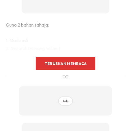
Guna 2 bahan sahaja:
1. Madu asli
2. Separuh bawang holland
Bawang dipotong 4-6 bahagian
TERUSKAN MEMBACA
Masukkan madu 2 sudu kecil. Guna sudu plastik untuk
∞
handle madu.
Biarkan 1 jam hingga dia mula keluar jus
Nak cepat goncangkan sikit bekas ya
Ads