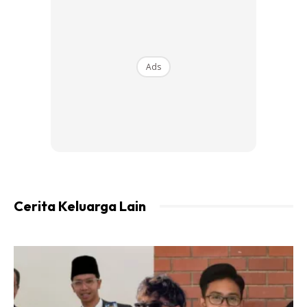
Ads
Ads
Dah dapat airnya bagi minum 1 sudu pada baby. (Baby 12
bulan keatas saja)
Dewasa pun boleh. Rasa dia macam ubat batuk ada efek
mint mint sikit.
Cerita Keluarga Lain