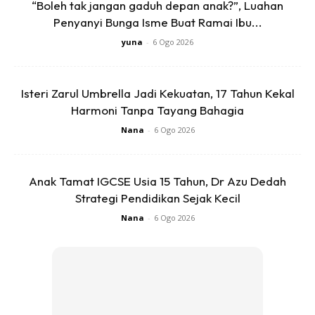
“Boleh tak jangan gaduh depan anak?”, Luahan
Alhamdulillah memang berkesan petua antibiotik bawang &
Penyanyi Bunga Isme Buat Ramai Ibu...
madu ni. Bawang ada anti bacteria dan anti inflamasi
yuna
-
6 Ogo 2026
semulajadi. Madu pula dah sememangnya penawar.
Anda mungkin berminat dengan
Isteri Zarul Umbrella Jadi Kekuatan, 17 Tahun Kekal
Harmoni Tanpa Tayang Bahagia
Nana
-
6 Ogo 2026
Anak Tamat IGCSE Usia 15 Tahun, Dr Azu Dedah
Strategi Pendidikan Sejak Kecil
Nana
-
6 Ogo 2026
SHOPEE MY
SHOPEE MY
CENDAWAN RANGUP BY
[500g – 1kg] Frozen Halal
HERO CHEF
Dimsum / Dimsum Sejuk
B...
RM14.6
RM24
RM14.6
RM49