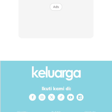
Buy Now
Buy Now
Ads
1
/
5
❮
❯
Ads
Ikuti kami di:
Pagi ini batuk dalam 70% berkurang. Kahak pun bunyi