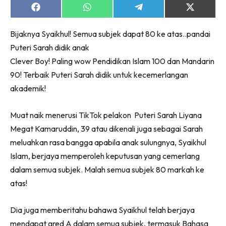
Share
Share
Share
Share
on
on
on
on
Facebook
WhatsApp
Telegram
X
Bijaknya Syaikhul! Semua subjek dapat 80 ke atas..pandai
(Twitter)
Puteri Sarah didik anak
Clever Boy! Paling wow Pendidikan Islam 100 dan Mandarin
90! Terbaik Puteri Sarah didik untuk kecemerlangan
akademik!
Muat naik menerusi TikTok pelakon Puteri Sarah Liyana
Megat Kamaruddin, 39 atau dikenali juga sebagai Sarah
meluahkan rasa bangga apabila anak sulungnya, Syaikhul
Islam, berjaya memperoleh keputusan yang cemerlang
dalam semua subjek. Malah semua subjek 80 markah ke
atas!
Dia juga memberitahu bahawa Syaikhul telah berjaya
mendapat gred A dalam semua subjek, termasuk Bahasa