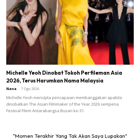
Sarah juga sempat menitipkan pesanan kepada anaknya
agar terus berusaha bukan sahaja dalam akademik, tetapi
juga dalam kehidupan secara keseluruhan.
Michelle Yeoh Dinobat Tokoh Perfileman Asia
2026, Terus Harumkan Nama Malaysia
Nana
-
7 Ogo 2026
Michelle Yeoh mencipta pencapaian membanggakan apabila
dinobatkan The Asian Filmmaker of the Year 2026 sempena
Festival Filem Antarabangsa Busan ke-31.
Ads
“Momen Terakhir Yang Tak Akan Saya Lupakan”