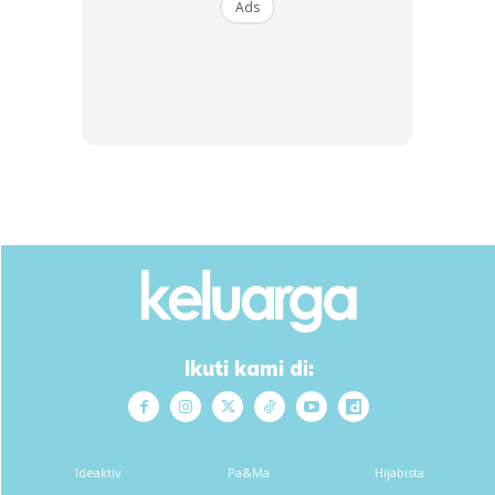
Ads
Ads
Meninjau diruangan komen, rata-rata peminat Sarah
memuji kecemerlangan anak sulungnya. Rata-rata
mengucapkan tahniah dan kagum cara Sarah mendidik
anak dengan markah yang cemerlang.
Ikuti kami di:
“Pandai weyhh. dahlah ensem, mak dia pandai didik.”
“Anak bijakkk “
Ideaktiv
Pa&Ma
Hijabista