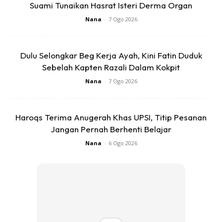
Suami Tunaikan Hasrat Isteri Derma Organ
Nana
-
7 Ogo 2026
“Awak kena belajar rajin-rajin, dan jangan lupa teruskan
latihan bola sepak. Kena jadi anak yang baik, soleh, dan
Dulu Selongkar Beg Kerja Ayah, Kini Fatin Duduk
dengar cakap mama,” ujarnya.
Sebelah Kapten Razali Dalam Kokpit
Nana
-
7 Ogo 2026
Untuk rekod Puteri Sarah berkahwin dengan pengarah
pengarah Syamsul Yusof bagaimanapun bercerai pada 14
Haroqs Terima Anugerah Khas UPSI, Titip Pesanan
Jun tahun lalu. Hasil perkahwinan mereka dikurniakan
Jangan Pernah Berhenti Belajar
cahayamata iaitui Syaikhul dan seorang anak perempuan
Nana
-
6 Ogo 2026
bernama Sumayyah yang berusia lima tahun.
NETIZEN KAGUM