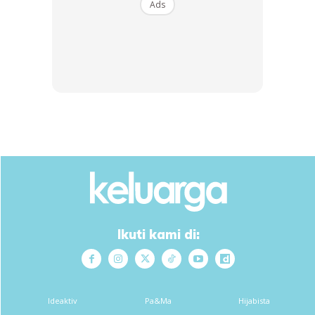
Ads
Segala jenih pokok boleh, pokok bunga 🌷🌹🌻🌺, pokok
sayuq 🥬🥒🥦🌶️🌽, pokok buah 🍈🥭🍓🍇🍉 spray ja, siram
ja. Kekerapan siraman bergantung pada kerajinan
masing2.
Ikuti kami di:
Spray/ siram pagi2 nah..selalu pokok bunga sy spray,
pokok sayur sy siram..
Ideaktiv
Pa&Ma
Hijabista