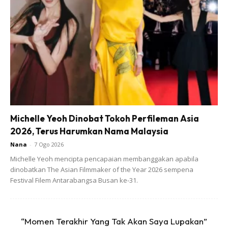
Lg best campur dgn air hujan, air tapis atau air basuhan
beras, tapi kalau dah tak dak, buh air paip pon boley.
Dah masuk dalam botol spray tu kan, yg balance tu boleh
simpan dalam peti ais. Tapi jangan duk buat minum
pulak 🙊
Kalau nak siram ke tanah pon sama ja. Campur pas tu
siram..
Michelle Yeoh Dinobat Tokoh Perfileman Asia
2026, Terus Harumkan Nama Malaysia
Nana
-
7 Ogo 2026
Michelle Yeoh mencipta pencapaian membanggakan apabila
dinobatkan The Asian Filmmaker of the Year 2026 sempena
Festival Filem Antarabangsa Busan ke-31.
Ads
“Momen Terakhir Yang Tak Akan Saya Lupakan”