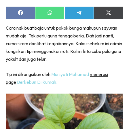
Share
Share
Share
Share
on
on
on
on
Facebook
WhatsApp
Telegram
X
Cara nak buat baja untuk pokok bunga mahupun sayuran
(Twitter)
mudah aje. Tak perlu guna tenaga beria. Dah jadi nanti,
cuma siram dan lihat keajaibannya. Kalau sebelum ini admin
kongsikan tip menggunakan roti. Kali ini kita cuba pula guna
yakult dan juga telur.
Tip ini dikongsikan oleh
Muniyati Mohamad
menerusi
page
Berkebun Di Rumah.