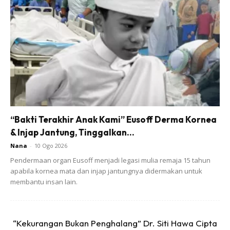
Sertai Webinar Keibubapaan PERCUMA anjuran
Pa&Ma secara virtual yang menjemput speaker-
speaker hebat dalam bidang keibubapaan termasuk
Prof Madya Dr Nik Salida, Ibu Rose, Dr Ahmad Rostam,
Puan Maryam Jamadi, Puan Azlina Roszly dan Irma
Hasmie. Daftar nama di
“Bakti Terakhir Anak Kami” Eusoff Derma Kornea
& Injap Jantung, Tinggalkan...
https://toko.ideaktiv.com/product/webinar-sayang-
anak-ketat-ketat/
Nana
-
10 Ogo 2026
Pendermaan organ Eusoff menjadi legasi mulia remaja 15 tahun
apabila kornea mata dan injap jantungnya didermakan untuk
membantu insan lain.
“Kekurangan Bukan Penghalang” Dr. Siti Hawa Cipta