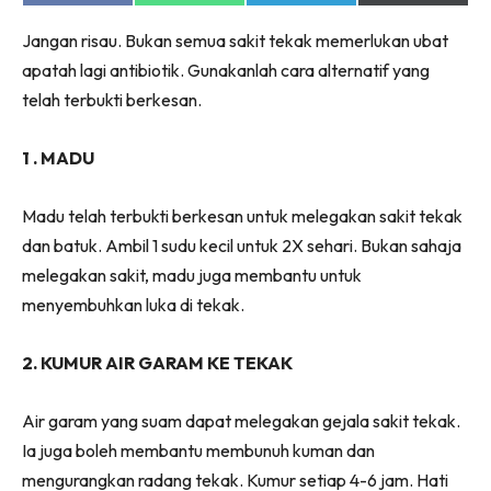
on
on
on
on
Facebook
WhatsApp
Telegram
X
Jangan risau. Bukan semua sakit tekak memerlukan ubat
(Twitter)
apatah lagi antibiotik. Gunakanlah cara alternatif yang
telah terbukti berkesan.
1 . MADU
Madu telah terbukti berkesan untuk melegakan sakit tekak
dan batuk. Ambil 1 sudu kecil untuk 2X sehari. Bukan sahaja
melegakan sakit, madu juga membantu untuk
menyembuhkan luka di tekak.
2. KUMUR AIR GARAM KE TEKAK
Air garam yang suam dapat melegakan gejala sakit tekak.
Ia juga boleh membantu membunuh kuman dan
mengurangkan radang tekak. Kumur setiap 4-6 jam. Hati