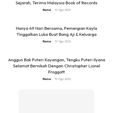
Sejarah, Terima Malaysia Book of Records
Nana
-
10 Ogo 2026
Hanya 49 Hari Bersama, Pemergian Kayla
Tinggalkan Luka Buat Bang Aji & Keluarga
Nana
-
10 Ogo 2026
Anggun Bak Puteri Kayangan, Tengku Puteri Ilyana
Selamat Bernikah Dengan Christopher Lionel
Froggatt
Nana
-
10 Ogo 2026
Terkini: E-TOUR KE FARM IN THE CITY. ENJOY!