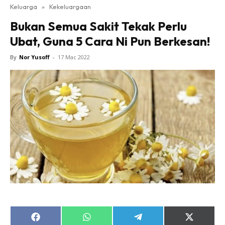
Keluarga
»
Kekeluargaan
Bukan Semua Sakit Tekak Perlu
Ubat, Guna 5 Cara Ni Pun Berkesan!
By
Nor Yusoff
-
17 Mac 2022
Share
Share
Share
Share