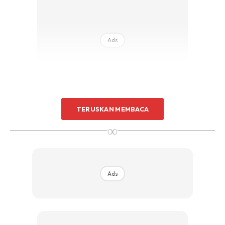
Ads
TERUSKAN MEMBACA
Minum secukupnya, jangan merokok dan pastikan cukup
∞
tidur untuk menguatkan ketahahanan tubuh
Sumber: Public Health Malaysia
Ads
Nak macam-macam info? Klik
channel Telegram
KELUARGA
atau join
keluargagader club