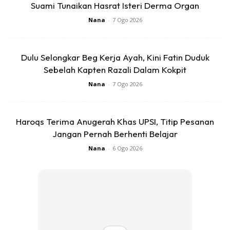
Suami Tunaikan Hasrat Isteri Derma Organ
maaf dan senyum.
Nana
-
7 Ogo 2026
3. Jarakkan kedudukan anda supaya kurang
kebarangkalian orang itu akan menghulurkan tangan untuk
Dulu Selongkar Beg Kerja Ayah, Kini Fatin Duduk
bersalaman.
Sebelah Kapten Razali Dalam Kokpit
Nana
-
7 Ogo 2026
4. Kalau keadaan memaksa dan anda tidak sempat untuk
buat 3 perkara di atas, carilah apa-apa untuk lapik tangan
tu. Ini cara terakhir, pasti orang itu tidak akan cuba salam
Haroqs Terima Anugerah Khas UPSI, Titip Pesanan
Jangan Pernah Berhenti Belajar
dengan anda di waktu yang lain.
Nana
-
6 Ogo 2026