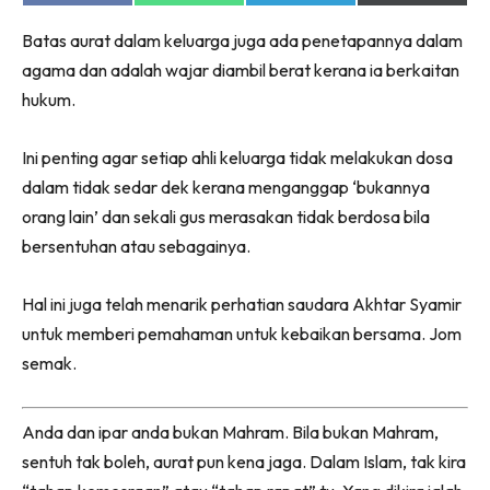
on
on
on
on
Facebook
WhatsApp
Telegram
X
Batas aurat dalam keluarga juga ada penetapannya dalam
(Twitter)
agama dan adalah wajar diambil berat kerana ia berkaitan
hukum.
Ini penting agar setiap ahli keluarga tidak melakukan dosa
dalam tidak sedar dek kerana menganggap ‘bukannya
orang lain’ dan sekali gus merasakan tidak berdosa bila
bersentuhan atau sebagainya.
Hal ini juga telah menarik perhatian saudara Akhtar Syamir
untuk memberi pemahaman untuk kebaikan bersama. Jom
semak.
Anda dan ipar anda bukan Mahram. Bila bukan Mahram,
sentuh tak boleh, aurat pun kena jaga. Dalam Islam, tak kira