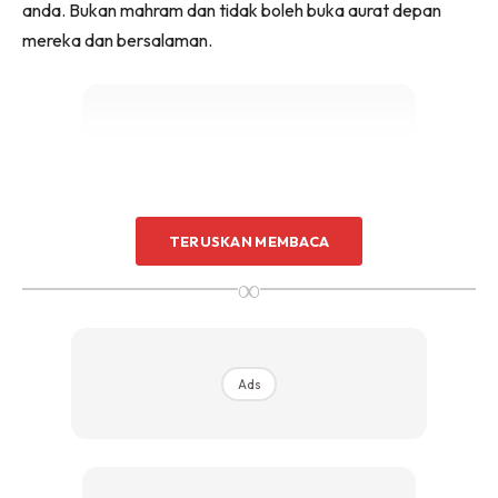
anda. Bukan mahram dan tidak boleh buka aurat depan
mereka dan bersalaman.
Ads
TERUSKAN MEMBACA
∞
Ads
Ketiga, dengan sepupu berlainan jantina. Selalunya alasan
“membesar bersama” dan lain-lain akan membuatkan
orang ambil mudah. Kalau berjumpa bukan main lagi salam,
cium pipi dan peluk. Maklumlah, dulu duduk serumah.