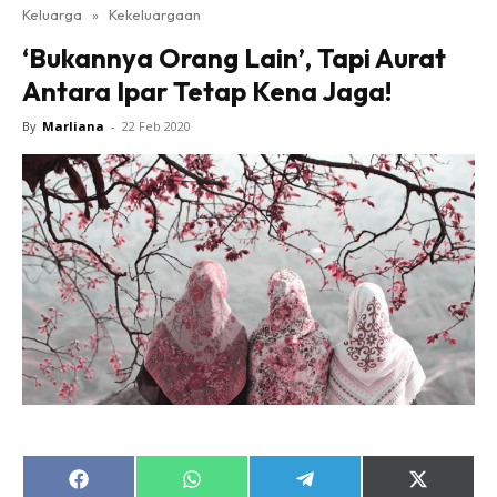
Keluarga
»
Kekeluargaan
‘Bukannya Orang Lain’, Tapi Aurat
Antara Ipar Tetap Kena Jaga!
By
Marliana
-
22 Feb 2020
Share
Share
Share
Share