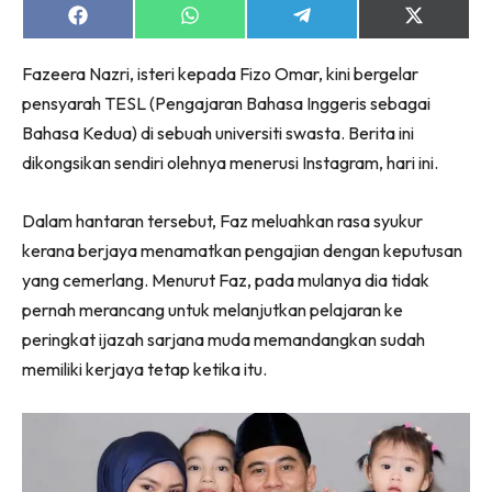
Share
Share
Share
Share
on
on
on
on
Facebook
WhatsApp
Telegram
X
Fazeera Nazri, isteri kepada Fizo Omar, kini bergelar
(Twitter)
pensyarah TESL (Pengajaran Bahasa Inggeris sebagai
Bahasa Kedua) di sebuah universiti swasta. Berita ini
dikongsikan sendiri olehnya menerusi Instagram, hari ini.
Dalam hantaran tersebut, Faz meluahkan rasa syukur
kerana berjaya menamatkan pengajian dengan keputusan
yang cemerlang. Menurut Faz, pada mulanya dia tidak
pernah merancang untuk melanjutkan pelajaran ke
peringkat ijazah sarjana muda memandangkan sudah
memiliki kerjaya tetap ketika itu.