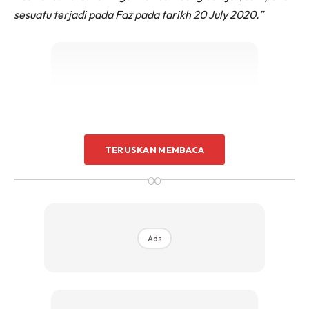
sesuatu terjadi pada Faz pada tarikh 20 July 2020.”
Ads
TERUSKAN MEMBACA
∞
Ads
Dalam pada itu, Faz meluahkan rasa syukur setelah segala
ujian dan rintangan yang dilalui olehnya sepanjang tempoh
pembelajarannya.