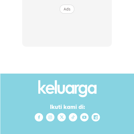
SHOPEE MY
SHOPEE MY
Ads
CENDAWAN RANGUP BY
[500g – 1kg] Frozen Halal
HERO CHEF
Dimsum / Dimsum Sejuk
B...
RM14.6
RM24
RM14.6
RM49
Buy Now
Buy Now
1
/
5
❮
❯
Ikuti kami di: