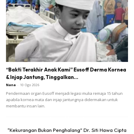
“Kalau lah Faz tahu 4 tahun lepas yang semua apa yang
Faz ada sekarang ni bakal terjadi, Faz akan syukur dan
hadapinya dengan tenang,”luahnya.
Dalam pada itu, rata-rata wargamaya melahirkan rasa
“Bakti Terakhir Anak Kami” Eusoff Derma Kornea
teruja melihat semangat yang dipaparkan oleh isteri Fizo.
& Injap Jantung, Tinggalkan...
Biarpun sudah bergelar isteri dan ibu, Faz tetap
Nana
-
10 Ogo 2026
meneruskan impiannya. Ada yang mengucapkan tahniah
Pendermaan organ Eusoff menjadi legasi mulia remaja 15 tahun
dan kagum melihat semangatnya menjadi inspirasi semua.
apabila kornea mata dan injap jantungnya didermakan untuk
membantu insan lain.
“Kekurangan Bukan Penghalang” Dr. Siti Hawa Cipta