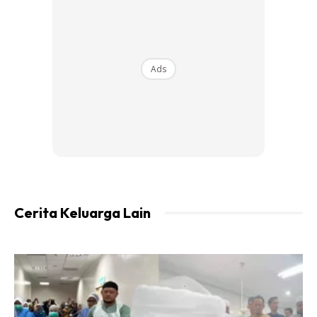
Malah, dia kini sudah bergelar seorang pensyarah dalam
bidang TESL di sebuah universiti swasta dan bakal
melanjutkan pengajian di peringkat ijazah sarjana pada
tahun hadapan.
Ads
“Alhamdulillah juga sekarang Faz dah menjadi seorang
pensyarah TESL di universiti swasta dan InshaaAllah
tahun depan Faz akan mulakan pengajian di peringkat
Masters Degree.
Cerita Keluarga Lain
Ads