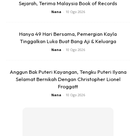
Sejarah, Terima Malaysia Book of Records
Ads
Nana
-
10 Ogo 2026
Hanya 49 Hari Bersama, Pemergian Kayla
Tinggalkan Luka Buat Bang Aji & Keluarga
Nana
-
10 Ogo 2026
Anggun Bak Puteri Kayangan, Tengku Puteri Ilyana
Anda mungkin berminat dengan
Selamat Bernikah Dengan Christopher Lionel
Froggatt
Nana
-
10 Ogo 2026