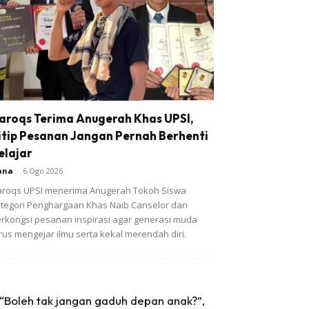
aroqs Terima Anugerah Khas UPSI,
itip Pesanan Jangan Pernah Berhenti
elajar
ana
-
6 Ogo 2026
roqs UPSI menerima Anugerah Tokoh Siswa
tegori Penghargaan Khas Naib Canselor dan
rkongsi pesanan inspirasi agar generasi muda
rus mengejar ilmu serta kekal merendah diri.
“Boleh tak jangan gaduh depan anak?”,