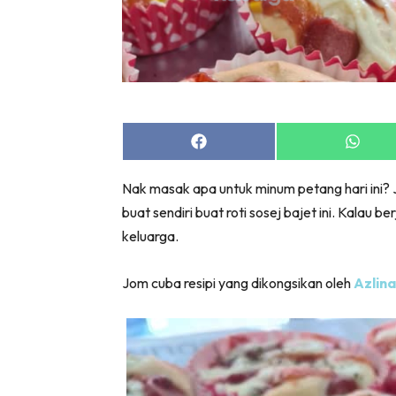
Share
Share
on
on
Facebook
Whats
Nak masak apa untuk minum petang hari ini? 
buat sendiri buat roti sosej bajet ini. Kalau 
keluarga.
Jom cuba resipi yang dikongsikan oleh
Azlina