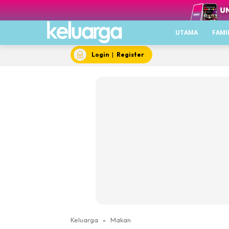
UTAMA
FAMI
Login
|
Register
Keluarga
»
Makan