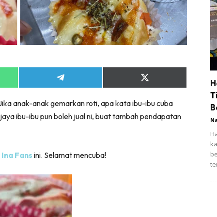
Share
Share
H
on
on
T
App
Telegram
X
Jika anak-anak gemarkan roti, apa kata ibu-ibu cuba
(Twitter)
B
berjaya ibu-ibu pun boleh jual ni, buat tambah pendapatan
N
Ha
ka
be
 Ina Fans
ini. Selamat mencuba!
te