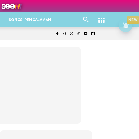
ree jer!
KONGSI PENGALAMAN
NEW
olisi Privasi