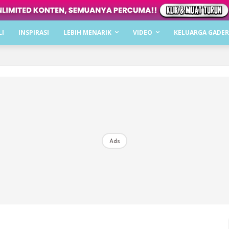
Dapatkan cerita, perkongsian dan info menarik. F
LI
INSPIRASI
LEBIH MENARIK
VIDEO
KELUARGA GADER
Dengan ini saya bersetuju dengan
Terma Penggunaan
dan
P
Langgan Sekarang
Langganan anda telah diterima. Terima kasih!
Ads
Mencari bahagia bersama KELUARGA?
Download dan baca sekarang di
KLIK DI SEENI