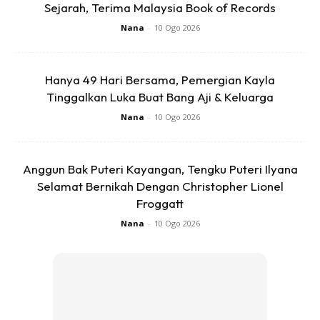
Sejarah, Terima Malaysia Book of Records
“Tiada istilah bernasib baik dalam keluarga kita. Poligami ini
Nana
-
10 Ogo 2026
bukan mudah. Kita kena faham dan belajar apa yang
perlu,” kongsinya.
Hanya 49 Hari Bersama, Pemergian Kayla
Tinggalkan Luka Buat Bang Aji & Keluarga
Untuk rekod, Ashraf bernikah dengan isteri pertamanya,
Nana
-
10 Ogo 2026
Noor Dayana Lokman pada 24 september 2011 di Makkah.
Selepas empat tahun berkahwin, pasangan ini dikurniakan
Anggun Bak Puteri Kayangan, Tengku Puteri Ilyana
seorang anak lelaki bernama Anas Ashraf, 7.
Selamat Bernikah Dengan Christopher Lionel
Froggatt
Anda mungkin berminat dengan
Nana
-
10 Ogo 2026