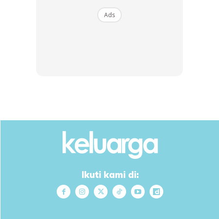
Ads
SHOPEE MY
SHOPEE MY
CENDAWAN RANGUP BY
[500g – 1kg] Frozen Halal
HERO CHEF
Dimsum / Dimsum Sejuk
B...
RM14.6
RM24
RM14.6
RM49
Buy Now
Buy Now
1
/
5
❮
❯
Ikuti kami di:
Ads