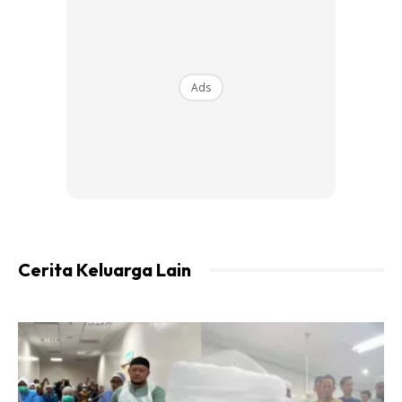
Ads
Dalam pada itu, Ashraf antara selebriti yang mengamalkan
hidup berpoligami turut menegaskan bahawa perlu adanya
ilmu dalam hidup berpoligami.
“Kita yang kena tunjuk perkara-perkara yang baik. Yang
Cerita Keluarga Lain
tak baik itu kita cepat-cepat betulkan. Islam itu indah.
Poligami juga sebenarnya indah.
“Bila kita buat keputusan tersebut, kita kena tahu apa yang
perlu ada seperti ilmu, mencari dekat dengan tuhan, lihat
kesan yang berlaku, apa yang akan berlaku dan apa yang