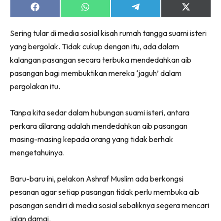
Share
Share
Share
Share
on
on
on
on
Facebook
WhatsApp
Telegram
X
Sering tular di media sosial kisah rumah tangga suami isteri
(Twitter)
yang bergolak. Tidak cukup dengan itu, ada dalam
kalangan pasangan secara terbuka mendedahkan aib
pasangan bagi membuktikan mereka ‘jaguh’ dalam
pergolakan itu.
Tanpa kita sedar dalam hubungan suami isteri, antara
perkara dilarang adalah mendedahkan aib pasangan
masing-masing kepada orang yang tidak berhak
mengetahuinya.
Baru-baru ini, pelakon Ashraf Muslim ada berkongsi
pesanan agar setiap pasangan tidak perlu membuka aib
pasangan sendiri di media sosial sebaliknya segera mencari
jalan damai.