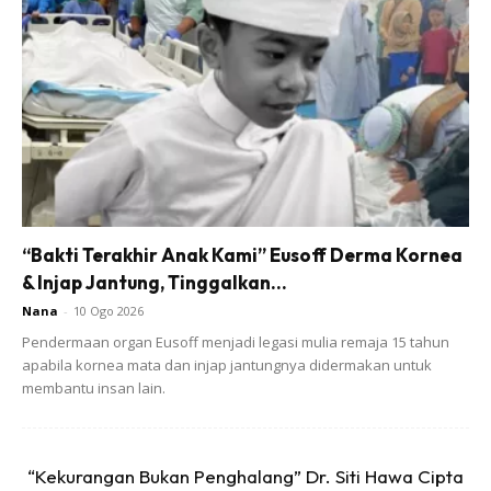
perlu buat selepas itu. Kena faham.
Ads
“Bakti Terakhir Anak Kami” Eusoff Derma Kornea
& Injap Jantung, Tinggalkan...
Nana
-
10 Ogo 2026
Pendermaan organ Eusoff menjadi legasi mulia remaja 15 tahun
apabila kornea mata dan injap jantungnya didermakan untuk
“Mendamaikan isteri-isteri saya dengan menghormati
membantu insan lain.
mereka, berikan kasih sayang, berbuat baik dan jalankan
tanggungjawab sebagai suami. Saya yakin benda itu akan
“Kekurangan Bukan Penghalang” Dr. Siti Hawa Cipta
berdamai.