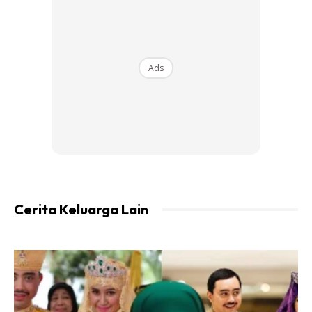
menegur kena betul. Skil menegur pun boleh pelbagai.
Guna
whatsApp, facebook
, SMS, menegur cara berbisik
dengan anak bukan mengherdik, ‘mengeteh’ bersama
dan banyak lagilah. Kena kreatiflah.
Ads
Kita dalam kalangan ibu bapa kena buat orientasi
semula sifat dan sikap. Berubah. Banyak yang tak sesuai
dan banyak yang perlu disesuaikan. Kalau dulu mungkin
marah anak dengan menjerit kuat, mengugut, merotan
dan sebagainya. Tapi sekarang kena banyak diplomasi.
Banyak berbincang. Banyak memahami.
Cerita Keluarga Lain