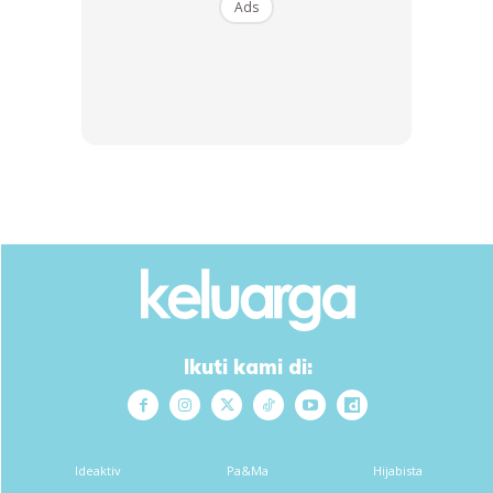
Ads
Ads
Ikuti kami di:
Ideaktiv
Pa&Ma
Hijabista