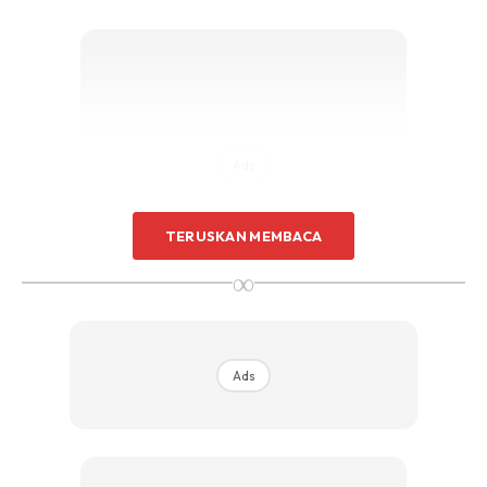
Ads
TERUSKAN MEMBACA
∞
Peningkan? Resah? Risau?
Blank
? Tenggelam punca? Apa
ya solusinya? Bagaimana nak perbaiki keadaan ini?
Ads
Kalau ada isu dalam keluarga, hubungan suami isteri,
ayah anak dan lain-lain lagi….Kadang kala cara kita