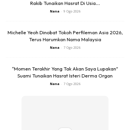
Rakib Tunaikan Hasrat Di Usia...
ekstrovert
. Macam-macam lagilah. Kena fikirkan.
Nana
-
9 Ogo 2026
Kena sesuaikan. Mahaguru Psikologi Carl Rogers
menyebut bahawa fitrah manusia ini semua baik,
berpotensi besar. Allah dah ajar pada orang Islam lebih
Michelle Yeoh Dinobat Tokoh Perfileman Asia 2026,
awal daripada Carl Rogers. Nabi pun dah sebut dalam
Terus Harumkan Nama Malaysia
hadisnya.
Nana
-
7 Ogo 2026
“Momen Terakhir Yang Tak Akan Saya Lupakan”
Suami Tunaikan Hasrat Isteri Derma Organ
Nana
-
7 Ogo 2026