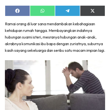
Share
Share
Share
Share
on
on
on
on
Facebook
WhatsApp
Telegram
X
Ramai orang di luar sana mendambakan kebahagiaan
(Twitter)
kehidupan rumah tangga. Membayangkan indahnya
hubungan suami isteri, mesranya hubungan anak-anak,
akrabnya komunikasi ibu bapa dengan zuriatnya, suburnya
kasih sayang sekeluarga dan seribu satu macam impian lagi.