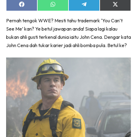
Share
Share
Share
Share
on
on
on
on
Facebook
WhatsApp
Telegram
X
Pernah tengok WWE? Mesti tahu trademark ‘You Can’t
(Twitter)
See Me’ kan? Ye betul jawapan anda! Siapa lagi kalau
bukan ahli gusti terkenal dunia iaitu John Cena. Dengar kata
John Cena dah tukar karier jadi ahli bomba pula. Betul ke?