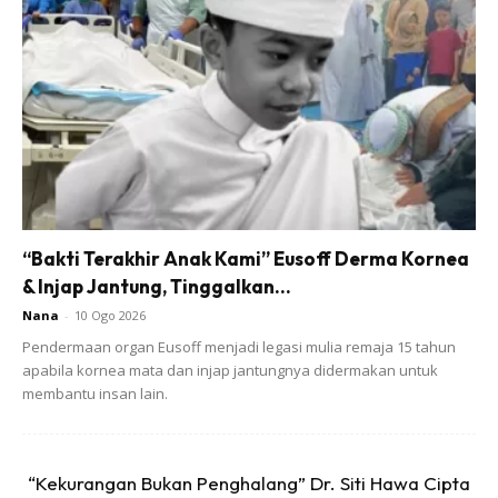
Ads
“Bakti Terakhir Anak Kami” Eusoff Derma Kornea
& Injap Jantung, Tinggalkan...
Nana
-
10 Ogo 2026
Berita baik buat peminat BTS di luar sana! Rugi tau kalau
Pendermaan organ Eusoff menjadi legasi mulia remaja 15 tahun
apabila kornea mata dan injap jantungnya didermakan untuk
anda tak tonton filem arahan Andy Fickman ini kerana lagu
membantu insan lain.
‘Fire’ dari BTS menjadi salah satu lagu tema dalam filem ini.
Menarik kan?! Bukan itu sahaja, anda juga boleh ‘join’
menari sekali semasa babak lagu BTS tersebut dimainkan.
“Kekurangan Bukan Penghalang” Dr. Siti Hawa Cipta