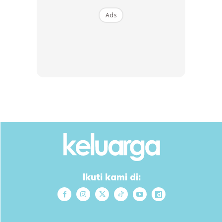
B...
Ads
RM14.6
RM24
RM14.6
RM49
Buy Now
Buy Now
1
/
5
❮
❯
Ads
Ikuti kami di: