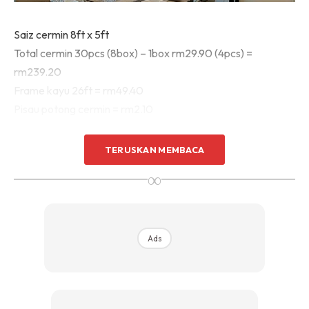
Saiz cermin 8ft x 5ft
Total cermin 30pcs (8box) – 1box rm29.90 (4pcs) =
rm239.20
Frame kayu 26ft = rm49.40
Pisau potong cermin = rm2.10
TERUSKAN MEMBACA
∞
Ads
Ads