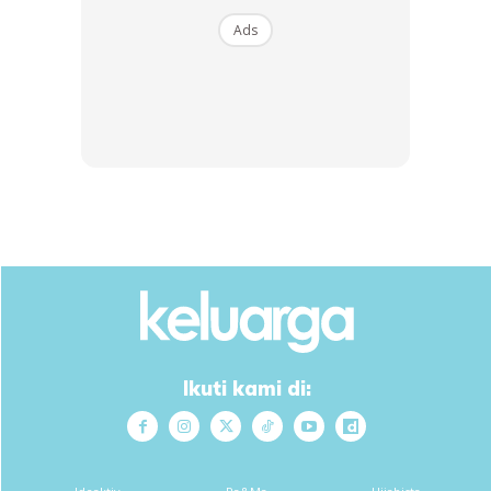
Ads
1
/
5
❮
❯
Ikuti kami di: