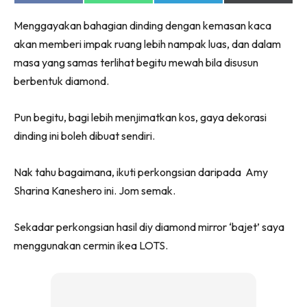
on
on
on
on
Facebook
WhatsApp
Telegram
X
Menggayakan bahagian dinding dengan kemasan kaca
(Twitter)
akan memberi impak ruang lebih nampak luas, dan dalam
masa yang samas terlihat begitu mewah bila disusun
berbentuk diamond.
Pun begitu, bagi lebih menjimatkan kos, gaya dekorasi
dinding ini boleh dibuat sendiri.
Nak tahu bagaimana, ikuti perkongsian daripada Amy
Sharina Kaneshero ini. Jom semak.
Sekadar perkongsian hasil diy diamond mirror ‘bajet’ saya
menggunakan cermin ikea LOTS.