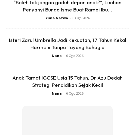
“Boleh tak jangan gaduh depan anak?”, Luahan
tanah..so pakai minyak kapal terbang pun boleh.. kerosine
Penyanyi Bunga Isme Buat Ramai Ibu...
jugak namanya kan
Yuna Nazwa
-
6 Ogo 2026
Anda mungkin berminat dengan
Isteri Zarul Umbrella Jadi Kekuatan, 17 Tahun Kekal
Harmoni Tanpa Tayang Bahagia
Nana
-
6 Ogo 2026
Anak Tamat IGCSE Usia 15 Tahun, Dr Azu Dedah
Strategi Pendidikan Sejak Kecil
Nana
-
6 Ogo 2026
SHOPEE MY
SHOPEE MY
Pengikat Plastik Ais Krim
CENDAWAN RANGUP BY
Malaysia Plastik Sagon
HERO CHEF
Mudah ...
RM8.8
RM14.6
RM8.8
RM14.6
Buy Now
Buy Now