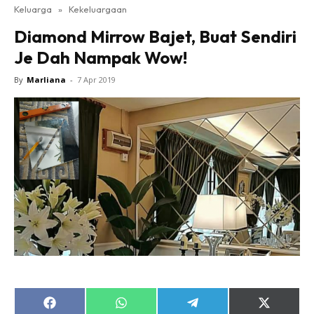
Keluarga
»
Kekeluargaan
Diamond Mirrow Bajet, Buat Sendiri
Je Dah Nampak Wow!
By
Marliana
-
7 Apr 2019
Share
Share
Share
Share