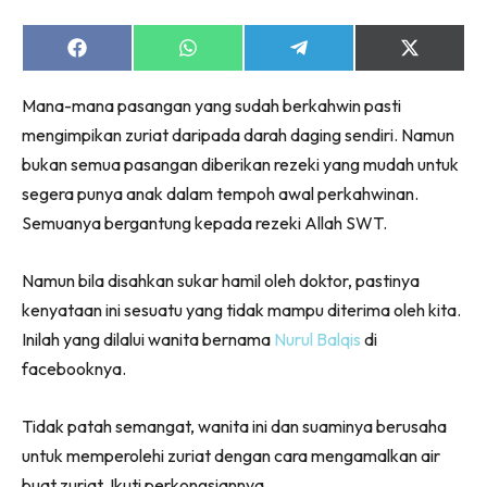
Share
Share
Share
Share
on
on
on
on
Facebook
WhatsApp
Telegram
X
Mana-mana pasangan yang sudah berkahwin pasti
(Twitter)
mengimpikan zuriat daripada darah daging sendiri. Namun
bukan semua pasangan diberikan rezeki yang mudah untuk
segera punya anak dalam tempoh awal perkahwinan.
Semuanya bergantung kepada rezeki Allah SWT.
Namun bila disahkan sukar hamil oleh doktor, pastinya
kenyataan ini sesuatu yang tidak mampu diterima oleh kita.
Inilah yang dilalui wanita bernama
Nurul Balqis
di
facebooknya.
Tidak patah semangat, wanita ini dan suaminya berusaha
untuk memperolehi zuriat dengan cara mengamalkan air
buat zuriat. Ikuti perkongsiannya.