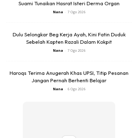
Suami Tunaikan Hasrat Isteri Derma Organ
Ads
Nana
-
7 Ogo 2026
Dulu Selongkar Beg Kerja Ayah, Kini Fatin Duduk
Sebelah Kapten Razali Dalam Kokpit
Nana
-
7 Ogo 2026
– Mengaktifkan sel darah yang baru, muda dan hormon
yang subur tanpa menjejaskan sel-sel lama.
Haroqs Terima Anugerah Khas UPSI, Titip Pesanan
Jangan Pernah Berhenti Belajar
Alhamdulillah, dengan izinNya setalah sebulan Qis amalkan
Nana
-
6 Ogo 2026
minum air rebusan buah zuriat ni, Qis juga telah berjaya
hamil pada bulan seterusnya. Bagaimana cara nak
amalkan, cara nak rebus, cara nak kopek buah yang terlalu
keras ni. Qis ada terangkan dekat setiap gambar dekat
bawah ni.