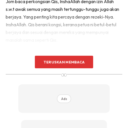
Jom baca perkongsian Qis, InshaAllah dengan izin Allah
s.w.t awak semua yang masih tertunggu-tunggu juga akan
berjaya. Yang penting kita percaya dengan rezeki-Nya.
InshaAllah. Qis berani kongsi, kerana petua ni betul-betul
berjaya dan sesuai dengan mereka yang mempunyai
masalah sama seperti Qis.
Semoga perkongsian ini dapat memberi motivasi kepada
TERUSKAN MEMBACA
korang yang senasib seperti kami untuk teruskan berjuang
tanpa mengalah. Chewahh. Hehe
∞
Selepas setahun kami berkahwin, Qis dan suami membuat
keputusan untuk berusaha mendapatkan zuriat.
Ads
Bermacam-macam cara kami lakukan, makan suplemen,
pergi mengurut dengan 3 orang bidan, makan acid folic,
ubat moden, ubat tradisional semua kami dah ambil.
Namun, tetap juga tak berjaya. Masalah Qis tetap tak