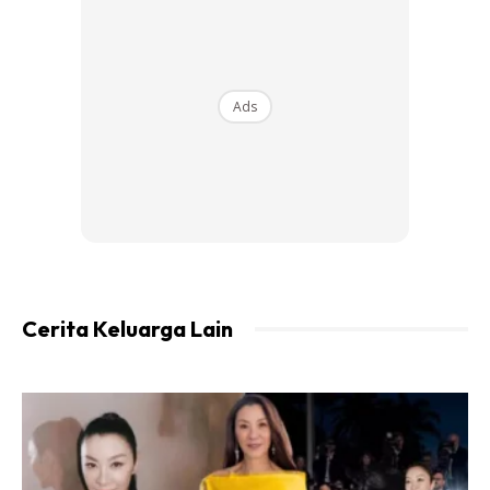
berubah.
Setahun hanya
dua kali
dapat merasa datangnya darah
haid. Akhirnya, kami pergi ke klinik untuk berjumpa doktor
Ads
dan mendapatkan nasihat dari yang pakar. Kata-kata
doktor amat menyedihkan dan menghampakan kami.
Doktor ada bagitahu, masalah macam Qis ni memang
susah
nak dapatkan zuriat kalau tak dirawat.
Pada tahun kedua, kami menerima berita gembira. Kawan
baik Qis, yang senasib dengan Qis memberitahu yang dia
Cerita Keluarga Lain
dah berjaya hamil hanya sebulan mengamalkan minum air
rebusan buah zuriat. Dan dia suggestkan kat Qis untuk
usaha benda yang sama. Kebetulan pula, kawan Qis ada
pergi ke Mekah dan sudi carikan Qis buah zuriat dekat sana.
Alhamdulillah.