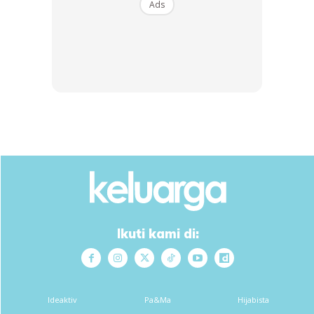
Ads
Inisiatif tersebut memberi fokus kepada usaha
memperbaiki akses pendidikan, keselamatan dan
keperluan asas buat kanak-kanak yang terkesan akibat
perpindahan berkaitan perubahan iklim. Dalam konteks
Somalia, isu ini bukan sekadar statistik kemanusiaan, tetapi
Ikuti kami di:
realiti yang membentuk kehidupan ribuan keluarga yang
kehilangan tempat tinggal dan kestabilan hidup.
Anda mungkin berminat dengan
Ideaktiv
Pa&Ma
Hijabista