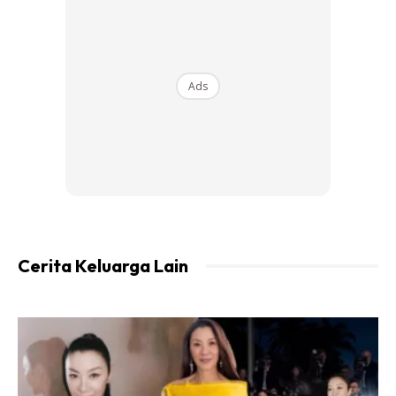
Ads
Minatnya terhadap dunia penerbangan turut diinspirasikan
oleh Asli Hassan Abade, juruterbang wanita pertama
Somalia dan antara figura penting wanita dalam sejarah
penerbangan Afrika. Bagi Foziya, kisah Asli membuktikan
bahawa wanita mampu menembusi bidang yang lazimnya
didominasi lelaki, termasuk industri aviasi.
Cerita Keluarga Lain
Selain berhasrat membina kerjaya dalam penerbangan,
Foziya juga dikenali sebagai komunikator muda yang
menguasai bahasa Somalia dan Arab, selain mempunyai
pengetahuan asas bahasa Inggeris. Minatnya terhadap
pembacaan turut membentuk sisi intelektual dirinya,