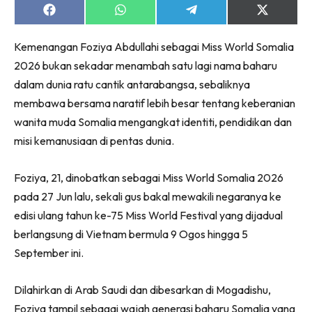
Share
Share
Share
Share
on
on
on
on
Facebook
WhatsApp
Telegram
X
Kemenangan Foziya Abdullahi sebagai Miss World Somalia
(Twitter)
2026 bukan sekadar menambah satu lagi nama baharu
dalam dunia ratu cantik antarabangsa, sebaliknya
membawa bersama naratif lebih besar tentang keberanian
wanita muda Somalia mengangkat identiti, pendidikan dan
misi kemanusiaan di pentas dunia.
Foziya, 21, dinobatkan sebagai Miss World Somalia 2026
pada 27 Jun lalu, sekali gus bakal mewakili negaranya ke
edisi ulang tahun ke-75 Miss World Festival yang dijadual
berlangsung di Vietnam bermula 9 Ogos hingga 5
September ini.
Dilahirkan di Arab Saudi dan dibesarkan di Mogadishu,
Foziya tampil sebagai wajah generasi baharu Somalia yang