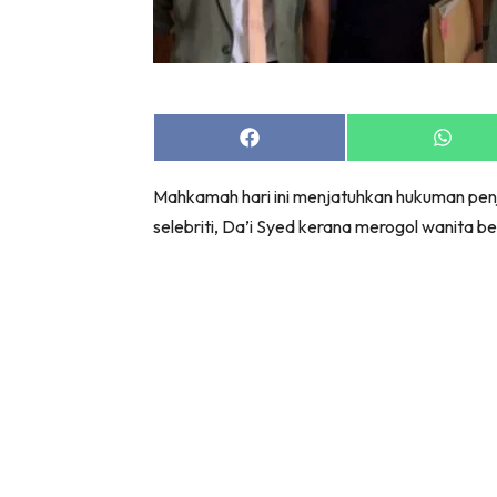
Share
Share
on
on
Facebook
Whats
Mahkamah hari ini menjatuhkan hukuman pen
selebriti, Da’i Syed kerana merogol wanita ber