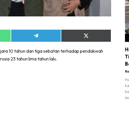
Share
Share
on
on
App
Telegram
X
H
jara 10 tahun dan tiga sebatan terhadap pendakwah
(Twitter)
T
usia 23 tahun lima tahun lalu.
B
N
Ha
ka
be
te