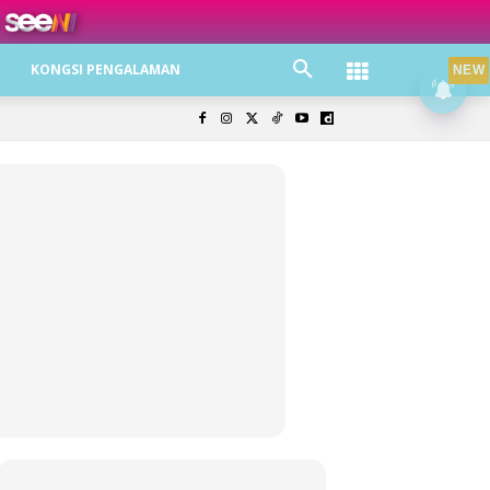
ree jer!
KONGSI PENGALAMAN
NEW
olisi Privasi