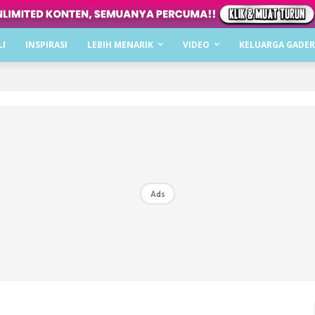
Dapatkan cerita, perkongsian dan info menarik. F
LI
INSPIRASI
LEBIH MENARIK
VIDEO
KELUARGA GADER
Dengan ini saya bersetuju dengan
Terma Penggunaan
dan
P
Langgan Sekarang
Langganan anda telah diterima. Terima kasih!
Ads
Mencari bahagia bersama KELUARGA?
Download dan baca sekarang di
KLIK DI SEENI