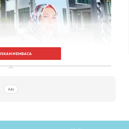
USKAN MEMBACA
∞
mu dengan anak sulungnya yang berusia 16 hari sebelum di
Ads
tenang pada mulanya namun sebaik prosiding berlangsung
ersalah, pendakwah itu dilihat menangis di kandang