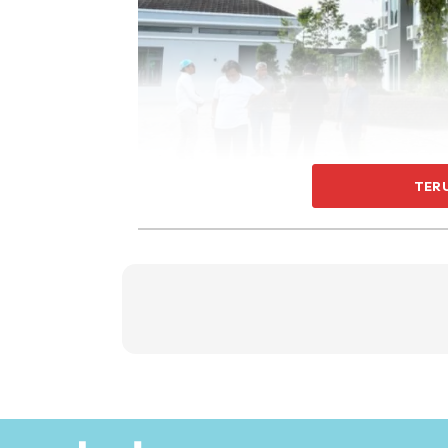
TER
Lebih pilu lagi, Da’i Syed juga sempat berte
bawa ke Penjara Kajang.
Da’i Syed yang datang bersendirian dilihat 
dan Hakim Norazlin Othman mensabitkan dia b
tertuduh.