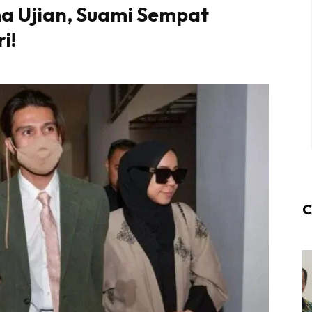
ma Ujian, Suami Sempat
i!
C