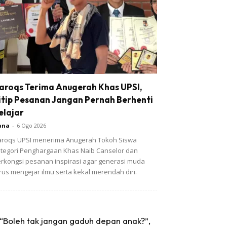
aroqs Terima Anugerah Khas UPSI,
itip Pesanan Jangan Pernah Berhenti
elajar
ana
-
6 Ogo 2026
roqs UPSI menerima Anugerah Tokoh Siswa
tegori Penghargaan Khas Naib Canselor dan
rkongsi pesanan inspirasi agar generasi muda
rus mengejar ilmu serta kekal merendah diri.
“Boleh tak jangan gaduh depan anak?”,