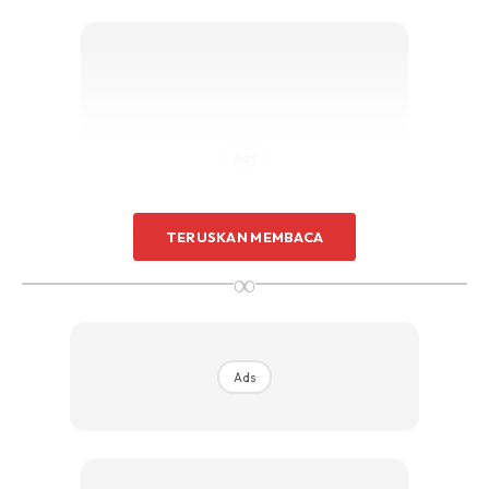
Ads
TERUSKAN MEMBACA
∞
Di hujung sebelum tidur, berikan penerapan kepada nilai diri
supaya anak-anak faham tentang konklusi kepada apa jua
Ads
cerita dan ilmu yang kita cuba terapkan. Lepas ending
cerita, terus baca doa tidur bersama mereka. Peluk dan
cium mereka dengan ikhlas.