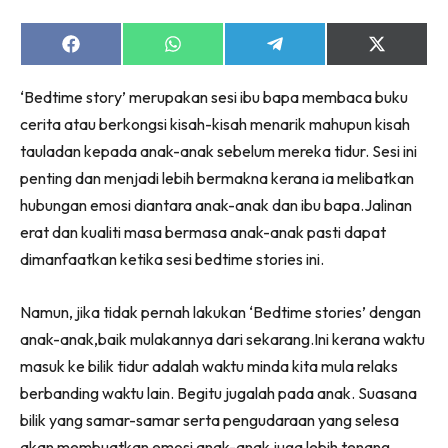
Share
Share
Share
Share
on
on
on
on
Facebook
WhatsApp
Telegram
X
‘Bedtime story’ merupakan sesi ibu bapa membaca buku
(Twitter)
cerita atau berkongsi kisah-kisah menarik mahupun kisah
tauladan kepada anak-anak sebelum mereka tidur. Sesi ini
penting dan menjadi lebih bermakna kerana ia melibatkan
hubungan emosi diantara anak-anak dan ibu bapa.Jalinan
erat dan kualiti masa bermasa anak-anak pasti dapat
dimanfaatkan ketika sesi bedtime stories ini.
Namun, jika tidak pernah lakukan ‘Bedtime stories’ dengan
anak-anak,baik mulakannya dari sekarang.Ini kerana waktu
masuk ke bilik tidur adalah waktu minda kita mula relaks
berbanding waktu lain. Begitu jugalah pada anak. Suasana
bilik yang samar-samar serta pengudaraan yang selesa
akan membuatkan emosi anak-anak juga lebih tenang.