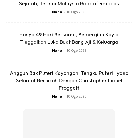
Sejarah, Terima Malaysia Book of Records
Nana
-
10 Ogo 2026
Ads
Hanya 49 Hari Bersama, Pemergian Kayla
Tinggalkan Luka Buat Bang Aji & Keluarga
Nana
-
10 Ogo 2026
Biasanya satu hari kita akan ada marah-marah pada anak
Anggun Bak Puteri Kayangan, Tengku Puteri Ilyana
kita. Percayalah, ini selalu kita buat. Dan selalu ya waktu
Selamat Bernikah Dengan Christopher Lionel
marah kita sendiri tak rasional dan tak boleh jelaskan
Froggatt
kepada mereka dengan baik. Jadi, waktu ini adalah waktu
Nana
-
10 Ogo 2026
paling sesuai untuk rasionalkan situasi negatif yang berlaku
pada hari tersebut.
Anda mungkin berminat dengan