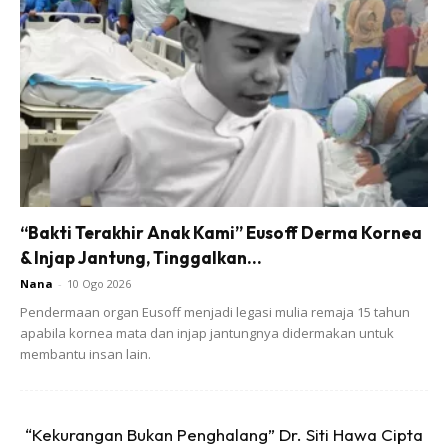
3.Questionaire
Yang ni adalah yang selalu saya buat. Sebab kekadang rasa
kekok nak bercerita, jadi saya suka sharing berkaitan sains
atau maklumat waktu nak tidur. Contoh; “Man, tahu tak
kenapa telinga gajah sangat besar?” So anak-anak akan
“Bakti Terakhir Anak Kami” Eusoff Derma Kornea
mula menjawab. Jika salah biarkan sahaja. Kemudian saya
& Injap Jantung, Tinggalkan...
akan terangkan jawapan supaya mereka faham.
Nana
-
10 Ogo 2026
Pendermaan organ Eusoff menjadi legasi mulia remaja 15 tahun
4.Rasionalkan situasi
apabila kornea mata dan injap jantungnya didermakan untuk
membantu insan lain.
“Kekurangan Bukan Penghalang” Dr. Siti Hawa Cipta