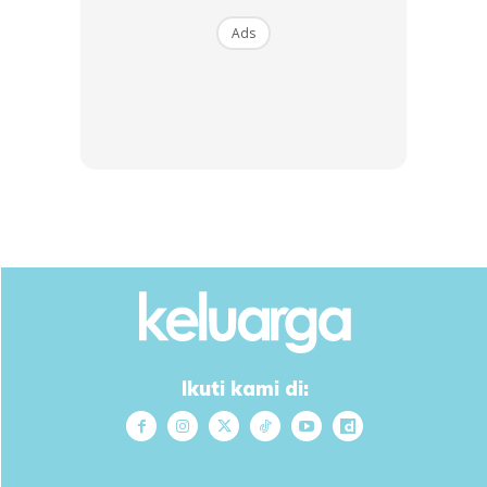
Ads
SHOPEE MY
SHOPEE MY
CENDAWAN RANGUP BY
[500g – 1kg] Frozen Halal
HERO CHEF
Dimsum / Dimsum Sejuk
B...
RM14.6
RM24
RM14.6
RM49
Buy Now
Buy Now
Ikuti kami di:
1
/
5
❮
❯
Yang penting, 10 minit, tetapkan value. Buat ulangkali.