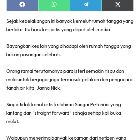
Share
Share
Share
Share
on
on
on
on
Facebook
WhatsApp
Telegram
X
Sejak kebelakangan ini banyak kemelut rumah tangga yang
(Twitter)
berlaku. Itu baru kes artis yang diliput oleh media.
Bayangkan kes lain yang dihadapi oleh rumah tangga yang
bukan pasangan selebriti.
Orang ramai terutamanya para isteri semakin risau dan
mula untuk berjaga-jaga termasuk pelakon dan pengacara
tanah air kita, Janna Nick.
Siapa tidak kenal artis kelahiran Sungai Petani ini yang
lantang dan “straight forward” sahaja setiap kali buka
mulut.
Walaupun menerima banyak kecaman dari netizen yang