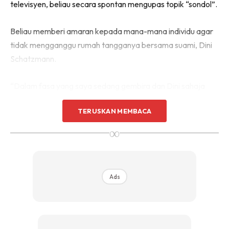
televisyen, beliau secara spontan mengupas topik “sondol”.
Beliau memberi amaran kepada mana-mana individu agar
tidak mengganggu rumah tangganya bersama suami, Dini
Schatzmann.
“Dalam fasa yang saya sedang gembira dan Dini sahaja
kebahagiaan saya, siapa berani sentuh dia, saya tak kisah
TERUSKAN MEMBACA
masuk penjara.
∞
Ads
Ads