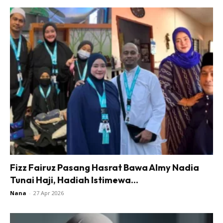
Fizz Fairuz Pasang Hasrat Bawa Almy Nadia
Tunai Haji, Hadiah Istimewa...
Nana
-
27 Apr 2026