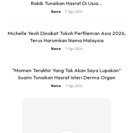
“Mind Relaxation”
Rakib Tunaikan Hasrat Di Usia...
Nana
-
9 Ogo 2026
Dia tak ingat pasal kerja.
Michelle Yeoh Dinobat Tokoh Perfileman Asia 2026,
Terus Harumkan Nama Malaysia
Nana
-
7 Ogo 2026
Ads
“Momen Terakhir Yang Tak Akan Saya Lupakan”
Suami Tunaikan Hasrat Isteri Derma Organ
Nana
-
7 Ogo 2026
Dia tak ingat pasal anak.
Anda mungkin berminat dengan