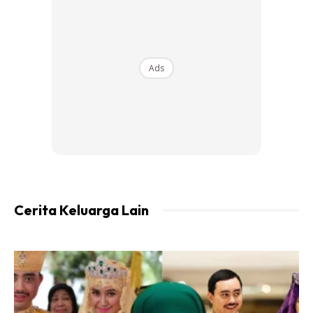
Ads
Sebab tu la kita kalau nampak isteri tengah,
Cerita Keluarga Lain
– tidur
– mandi