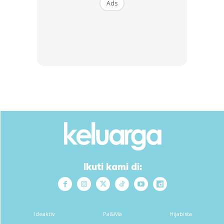
Ads
SHOPEE MY
SHOPEE MY
??READY STOCK?? Otak-
CENDAWAN RANGUP BY
Otak Daun Nipah (50 Pcs)
HERO CHEF
(KL SELANG...
RM41
RM14.6
RM41
RM14.6
Ikuti kami di:
Buy Now
Buy Now
1
/
5
❮
❯
Ideaktiv
Pa&Ma
Hijabista