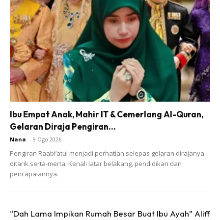
Ads
Ibu Empat Anak, Mahir IT & Cemerlang Al-Quran,
Gelaran Diraja Pengiran...
– borak
Nana
-
9 Ogo 2026
Pengiran Raabi’atul menjadi perhatian selepas gelaran dirajanya
– layan drama
ditarik serta-merta. Kenali latar belakang, pendidikan dan
pencapaiannya.
– scrol shopee
Jangan di kacau sebab masa tu diorang tengah buat
“Dah Lama Impikan Rumah Besar Buat Ibu Ayah” Aliff