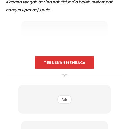
Kadang tengah baring nak tidur dia boleh melompat
bangun lipat baju pula.
Ads
TERUSKAN MEMBACA
∞
Ads
Aduh, kesian betul jadi wanita ni. Otak tak pernah rehat.
ME TIME ISTERI