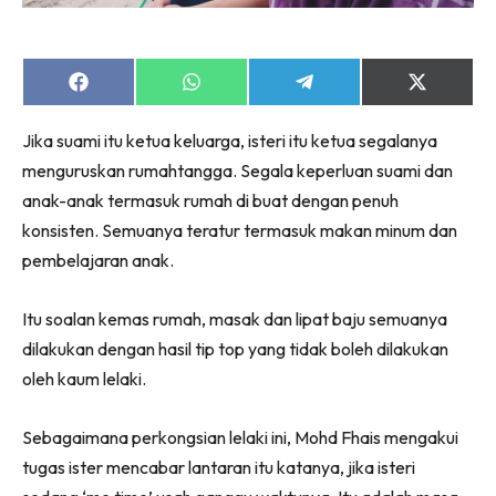
Share
Share
Share
Share
on
on
on
on
Facebook
WhatsApp
Telegram
X
Jika suami itu ketua keluarga, isteri itu ketua segalanya
(Twitter)
menguruskan rumahtangga. Segala keperluan suami dan
anak-anak termasuk rumah di buat dengan penuh
konsisten. Semuanya teratur termasuk makan minum dan
pembelajaran anak.
Itu soalan kemas rumah, masak dan lipat baju semuanya
dilakukan dengan hasil tip top yang tidak boleh dilakukan
oleh kaum lelaki.
Sebagaimana perkongsian lelaki ini, Mohd Fhais mengakui
tugas ister mencabar lantaran itu katanya, jika isteri