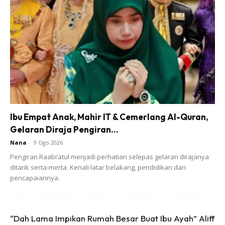
Caranya ambil 3 biji buah kembang semangkuk dan
Ibu Empat Anak, Mahir IT & Cemerlang Al-Quran,
Gelaran Diraja Pengiran...
direndam dalam air suam sehingga kembang. Rendaman
ini akan menghasilkan air berwarna coklat jernih.
Nana
-
9 Ogo 2026
Kemudian, rendaman tadi ditapis dan terus boleh
Pengiran Raabi’atul menjadi perhatian selepas gelaran dirajanya
ditarik serta-merta. Kenali latar belakang, pendidikan dan
diminum. Boleh juga ditambah sedikit gula organik.
pencapaiannya.
Dengan izin Allah, 1jam selepas minum, serta merta suhu
panas makin menurun. Inilah yang saya selalu
perhatikan. Alhamdulillah, sekali minum je panas badan
“Dah Lama Impikan Rumah Besar Buat Ibu Ayah” Aliff
dah hilang. Hari ni dah sihat walafiat.