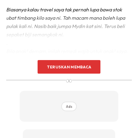
Biasanya kalau travel saya tak pernah lupa bawa stok
ubat timbang kilo saya ni. Tah macam mana boleh lupa
pulak kali ni. Nasib baik jumpa Mydin kat sini. Terus beli
sepaket biji semangkok ni.
.
Bila anak² demam, inilah remedi wajib untuk anak² saya.
Selain minum air kelapa, minum air biji kembang
TERUSKAN MEMBACA
semangkok juga sangat bagus untuk menurunkan panas
badan terutama ketika demam panas.
∞
Ads
Ads