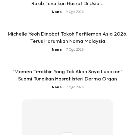
Rakib Tunaikan Hasrat Di Usia...
.
Nana
-
9 Ogo 2026
Bagi anak² yang kerap demam panas atau panas badan
lambat turun, ibu² boleh lah cuba petua ini.
Michelle Yeoh Dinobat Tokoh Perfileman Asia 2026,
Terus Harumkan Nama Malaysia
Nana
-
7 Ogo 2026
“Momen Terakhir Yang Tak Akan Saya Lupakan”
Suami Tunaikan Hasrat Isteri Derma Organ
Nana
-
7 Ogo 2026