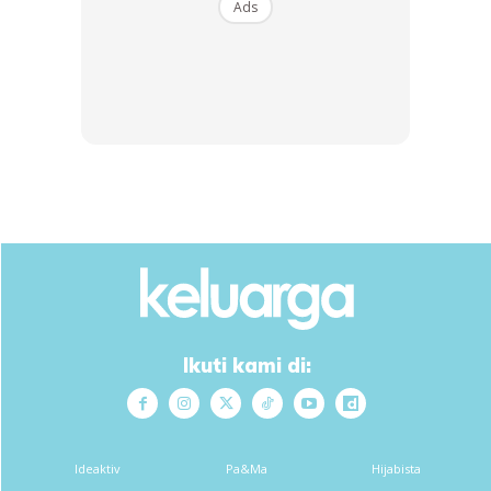
Ads
Ikuti kami di:
Ads
Ideaktiv
Pa&Ma
Hijabista