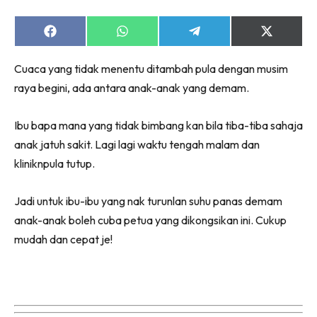
Share
Share
Share
Share
on
on
on
on
Facebook
WhatsApp
Telegram
X
Cuaca yang tidak menentu ditambah pula dengan musim
(Twitter)
raya begini, ada antara anak-anak yang demam.
Ibu bapa mana yang tidak bimbang kan bila tiba-tiba sahaja
anak jatuh sakit. Lagi lagi waktu tengah malam dan
kliniknpula tutup.
Jadi untuk ibu-ibu yang nak turunlan suhu panas demam
anak-anak boleh cuba petua yang dikongsikan ini. Cukup
mudah dan cepat je!