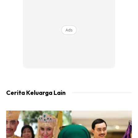
hadapan apabila golongan ini keluar, maka isu itu dapat
diselesaikan secara berperingkat,” katanya pada sesi soal
jawab di Dewan Rakyat.
Ads
Cerita Keluarga Lain
Timbalan Menteri Pendidikan, Wong Kah Woh pada Persidangan Dewan
Rakyat sempena Mesyuarat Ketiga Penggal Ketiga Parlimen ke-15 di
Bangunan Parlimen Kuala Lumpur, hari ini. – Foto BERNAMA