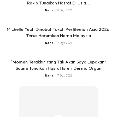
Rakib Tunaikan Hasrat Di Usia...
Nana
-
9 Ogo 2026
Ads
Michelle Yeoh Dinobat Tokoh Perfileman Asia 2026,
Terus Harumkan Nama Malaysia
Nana
-
7 Ogo 2026
“Momen Terakhir Yang Tak Akan Saya Lupakan”
“Dalam dua tahun kebelakangan ini, banyak pendekatan
Suami Tunaikan Hasrat Isteri Derma Organ
diambil termasuk pengambilan dari COS tahun ini. Kita buka
Nana
-
7 Ogo 2026
sesetengah pengkhususan dari STPM, STAM dan
matrikulasi bertujuan memastikan calon mencukupi untuk
menampung keperluan dan mengisi semua kekosongan
“Sebelum ini, PISMP hanya ambil dari SPM sahaja (tetapi)
tahun ini (KPM) mula (pengambilan) sesetengah kursus