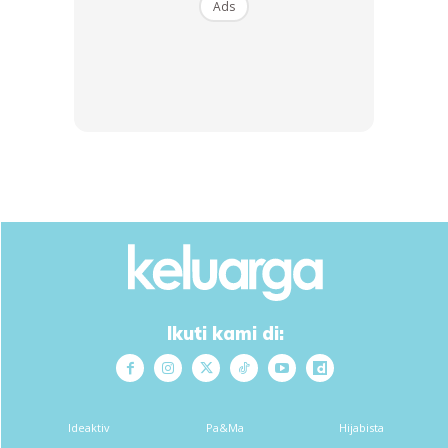
Ads
(perluaskan kepada) aliran ada STAM, STPM dan
matrikulasi,” katanya.
Sumber:
Harian Metro
,
Berita Harian
Baca artikel lain juga:
Guru & Kanak-Kanak Tadika
Terperangkap Berjaya Diselamatkan, Air Naik
Secara Tiba-Tiba!
Ikuti kami di:
Ads
Ideaktiv
Pa&Ma
Hijabista