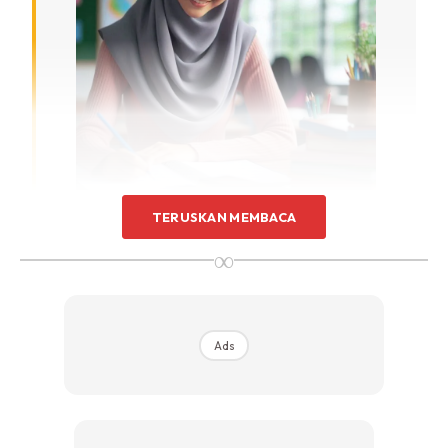
TERUSKAN MEMBACA
“Tahun Ini, Kita Berjaya Mendapatkan
∞
Calon Dan Membuat Penawaran 100
Peratus Kepada 6,300 Orang Ini Untuk
Semua Jenis Sekolah Seliaan KPM.
Ads
“Mereka telah pun ditawarkan dan ditempatkan (sekolah).
Ini amat penting untuk memastikan dalam lima tahun