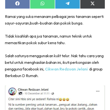
Share
Share
Share
Share
on
on
on
on
Facebook
WhatsApp
Telegram
X
Ramai yang suka menanam pelbagai jenis tanaman seperti
(Twitter)
sayur-sayuran,buah-buahan dan pokok bunga.
Tidak kisahlah apa jua tanaman, namun teknik untuk
memastikan pokok subur kena tahu.
Salah satunya menggunakan kulit telur. Nak tahu cara yang
betul untuk menghasilan bahan ini, ikuti perkongsian oleh
pengguna facebook ini,
Cikwan Redzuan Jelani
di group
Berkebun D Rumah.