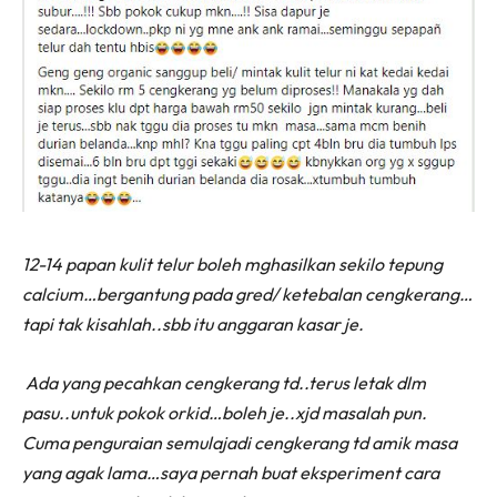
12-14 papan kulit telur boleh mghasilkan sekilo tepung
calcium…bergantung pada gred/ ketebalan cengkerang…
tapi tak kisahlah..sbb itu anggaran kasar je.
Ada yang pecahkan cengkerang td..terus letak dlm
pasu..untuk pokok orkid…boleh je..xjd masalah pun.
Cuma penguraian semulajadi cengkerang td amik masa
yang agak lama…saya pernah buat eksperiment cara