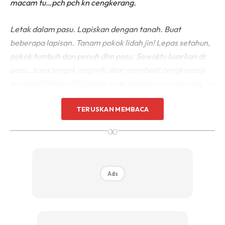
macam tu…pch pch kn cengkerang.
Letak dalam pasu. Lapiskan dengan tanah. Buat
beberapa lapisan. Tanam pokok lidah jin! Lepas setahun,
pokok tumbuh dan penuh dlm pasu. Sewaktu kuarkan dr
pasu…saya tengok majoriti akar membelit cengkerang
tersebut!! Majoriti!!! Seolah xnak lepaskan cengkerang “ni
aku punye” xleh share” gitulah keadaan akarnya…
TERUSKAN MEMBACA
∞
Ads
Ads