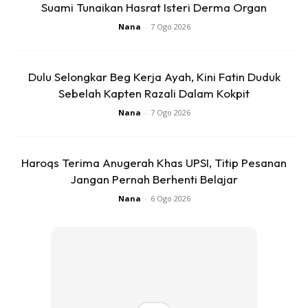
Suami Tunaikan Hasrat Isteri Derma Organ
ada yg heavy duty lg baikkk…
Nana
-
7 Ogo 2026
5. Kisarlah smpi jd tepung…halus mulus…masukkan dlm
bekas..tulis nama dia..”calcium pokok” simpn dlm stor
kebun…takut ltk kat dapur org ingt tu tepung gandum…
Dulu Selongkar Beg Kerja Ayah, Kini Fatin Duduk
nayaaa
Sebelah Kapten Razali Dalam Kokpit
Nana
-
7 Ogo 2026
Haroqs Terima Anugerah Khas UPSI, Titip Pesanan
Jangan Pernah Berhenti Belajar
Nana
-
6 Ogo 2026
Ads