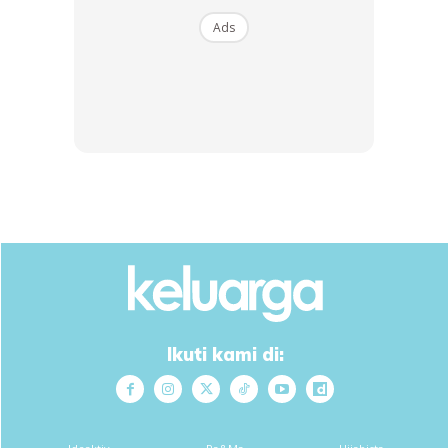
Ads
Kacang
Suhu yang sejuk dapat mencegah minyak semula jadi yang
terkandung dalam kacang menjadi tengik. Tetapi walau
bagaimanapun, persekitaran yang sejuk boleh menjejaskan
rasa kacang. Malahan kulit kacang juga boleh menyerap
bau makanan lain yang disimpan di dalam fridge.
Ikuti kami di:
Anda mungkin berminat dengan