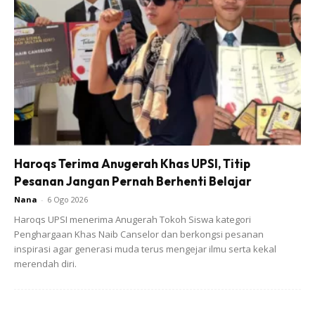
Tetapi mungkin anda boleh menyimpannya jika anda akan
menggunakannya lebih daripada seminggu dan jangan lupa
untuk panaskannya di dalam toaster atau oven sebelum
makan.
Tembikai
Ahhh…best-nya dapat makan buah tembikai yang sejuk.
Tetapi buah tembikai seeloknya diletakkan dalam suhu bilik.
Haroqs Terima Anugerah Khas UPSI, Titip
Kenapa ya? Kerana terdapat penyelidikan yang mendapati
Pesanan Jangan Pernah Berhenti Belajar
antioksidan di dalam tembikai dapat dikekalkan apabila
Nana
-
6 Ogo 2026
berada dalam suhu bilik berbanding suhu yang sejuk.
Haroqs UPSI menerima Anugerah Tokoh Siswa kategori
Penghargaan Khas Naib Canselor dan berkongsi pesanan
inspirasi agar generasi muda terus mengejar ilmu serta kekal
merendah diri.