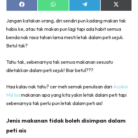
Share
Share
Share
Share
on
on
on
on
Facebook
WhatsApp
Telegram
X
Jangan katakan orang, diri sendiri pun kadang makan tak
(Twitter)
habis ke, atau tak makan pun lagi tapi ada habit semua
benda nak rasa tahan lama mesti letak dalam peti sejuk.
Betul tak?
Tahu tak, sebenarnya tak semua makanan sesuatu
diletakkan dalam peti sejuk! Biar betul???
Haa kalau nak tahu? cer meh semak penulisan dari
Asyikin
Md Isa
makanan apa yang kita yakin letak dalam peti tapi
sebenarnya tak perlu pun letak dalam peti ais!
Jenis makanan tidak boleh disimpan dalam
peti ais