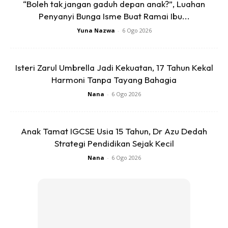
“Boleh tak jangan gaduh depan anak?”, Luahan
Ads
Penyanyi Bunga Isme Buat Ramai Ibu...
Yuna Nazwa
-
6 Ogo 2026
Isteri Zarul Umbrella Jadi Kekuatan, 17 Tahun Kekal
Harmoni Tanpa Tayang Bahagia
Nana
-
6 Ogo 2026
Pisang
Pisang yang disimpan di dalam peti sejuk akan
Anak Tamat IGCSE Usia 15 Tahun, Dr Azu Dedah
menyebabkan perubahan pada kulitnya. Ia akan menjadi
Strategi Pendidikan Sejak Kecil
hitam dan ada masanya ia akan menjejaskan rasa buah ini.
Nana
-
6 Ogo 2026