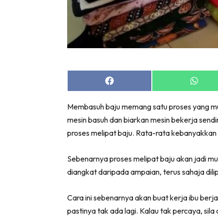
Share
Share
on
on
Facebook
Whats
Membasuh baju memang satu proses yang mud
mesin basuh dan biarkan mesin bekerja sendir
proses melipat baju. Rata-rata kebanyakkan 
Sebenarnya proses melipat baju akan jadi mu
diangkat daripada ampaian, terus sahaja dil
Cara ini sebenarnya akan buat kerja ibu berj
pastinya tak ada lagi. Kalau tak percaya, sila 