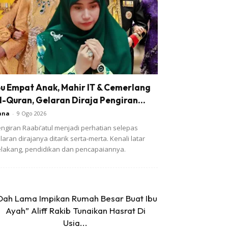
bu Empat Anak, Mahir IT & Cemerlang
l-Quran, Gelaran Diraja Pengiran...
ana
-
9 Ogo 2026
ngiran Raabi’atul menjadi perhatian selepas
laran dirajanya ditarik serta-merta. Kenali latar
lakang, pendidikan dan pencapaiannya.
Dah Lama Impikan Rumah Besar Buat Ibu
Ayah” Aliff Rakib Tunaikan Hasrat Di
Usia...