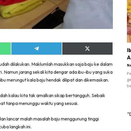
I
Share
Share
on
on
A
App
Telegram
X
ah dilakukan. Maklumlah masukkan saja baju ke dalam
(Twitter)
N
i. Namun jarang sekali kita dengar ada ibu-ibu yang suka
Pe
ibu merungut kala baju hendak dilipat dan dikemaskan.
ge
be
dah kalau kita tak amalkan sikap bertangguh. Sebaik
ipat tanpa menunggu waktu yang sesuai.
“
alan lancar malah masalah baju menggunung tinggi
cuba langkah ini.