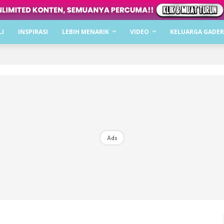
Dapatkan cerita, perkongsian dan info menarik. F
LI
INSPIRASI
LEBIH MENARIK
VIDEO
KELUARGA GADER
Dengan ini saya bersetuju dengan
Terma Penggunaan
dan
P
Langgan Sekarang
Langganan anda telah diterima. Terima kasih!
Ads
Mencari bahagia bersama KELUARGA?
Download dan baca sekarang di
KLIK DI SEENI