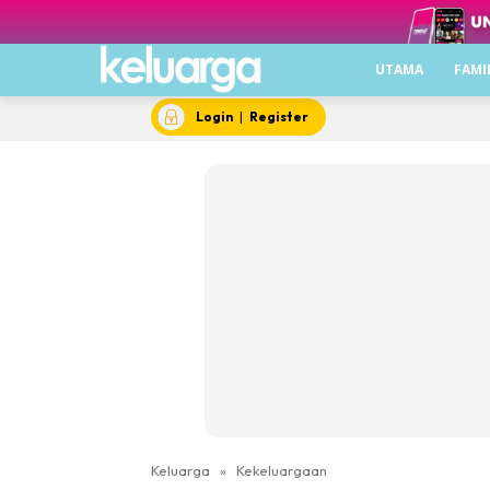
UTAMA
FAMI
Login
|
Register
Keluarga
»
Kekeluargaan