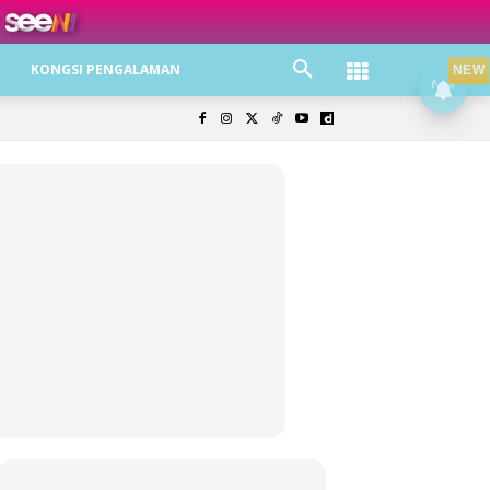
ree jer!
KONGSI PENGALAMAN
NEW
olisi Privasi