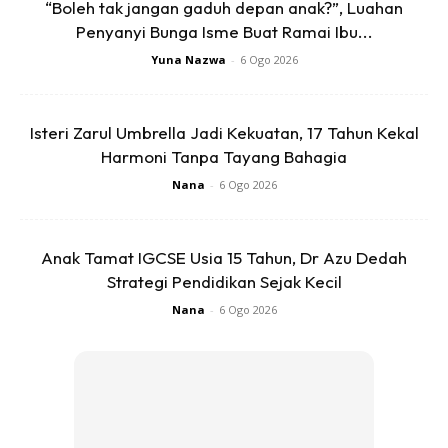
“Boleh tak jangan gaduh depan anak?”, Luahan
keberangkatan mereka, video ringkas yang dikongsikan
Penyanyi Bunga Isme Buat Ramai Ibu...
Siella cukup untuk menyentuh hati ramai. M. Nasir dan
Yuna Nazwa
-
6 Ogo 2026
Marlia kelihatan tenang sewaktu tiba di lapangan terbang,
penuh tawaduk, seolah-olah membawa ribuan doa dalam
Isteri Zarul Umbrella Jadi Kekuatan, 17 Tahun Kekal
hati mereka.
Harmoni Tanpa Tayang Bahagia
Dalam kapsyen video tersebut, Siella menitipkan ucapan
Nana
-
6 Ogo 2026
penuh doa:
Anak Tamat IGCSE Usia 15 Tahun, Dr Azu Dedah
Strategi Pendidikan Sejak Kecil
Nana
-
6 Ogo 2026
Ads