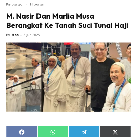
Keluarga
»
Hiburan
M. Nasir Dan Marlia Musa
Berangkat Ke Tanah Suci Tunai Haji
By
Has
-
3 Jun 2025
Share
Share
Share
Share