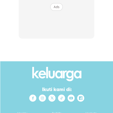
Ads
“Semoga Segala Urusan Datuk Dan
Datin Di Tanah Suci Dipermudahkan
Allah. Moga Setiap Ibadah Diterima
Dan Dikurniakan Haji Mabrur. Doa Kami
Sentiasa Mengiringi Langkah Kalian,
Insya-Allah.”
Ikuti kami di:
Meskipun M. Nasir bukanlah seorang yang aktif di media
sosial, beliau sempat memuat naik semula foto kenangan
sewaktu di lapangan terbang menerusi InstaStory miliknya.