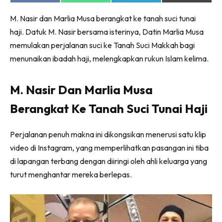
on
on
on
on
Facebook
WhatsApp
Telegram
X
M. Nasir dan Marlia Musa berangkat ke tanah suci tunai
(Twitter)
haji. Datuk M. Nasir bersama isterinya, Datin Marlia Musa
memulakan perjalanan suci ke Tanah Suci Makkah bagi
menunaikan ibadah haji, melengkapkan rukun Islam kelima.
M. Nasir Dan Marlia Musa
Berangkat Ke Tanah Suci Tunai Haji
Perjalanan penuh makna ini dikongsikan menerusi satu klip
video di Instagram, yang memperlihatkan pasangan ini tiba
di lapangan terbang dengan diiringi oleh ahli keluarga yang
turut menghantar mereka berlepas.