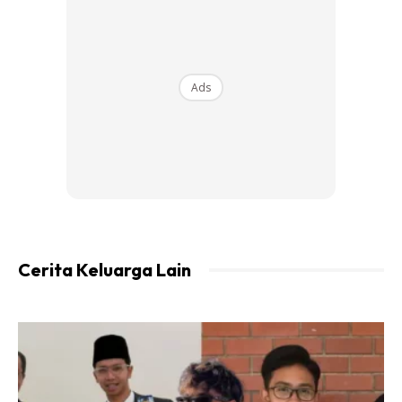
yang dikenali sebagai Siella Zamri, yang turut mendoakan
agar segala urusan ibadah haji pasangan berkenaan
dipermudahkan dan mendapat ganjaran haji yang mabrur.
Ads
Ads
Cerita Keluarga Lain
@siella.zamri
Semoga perjalanan Dato