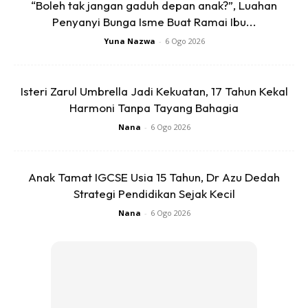
“Boleh tak jangan gaduh depan anak?”, Luahan
Penyanyi Bunga Isme Buat Ramai Ibu...
Yuna Nazwa
-
6 Ogo 2026
Isteri Zarul Umbrella Jadi Kekuatan, 17 Tahun Kekal
Harmoni Tanpa Tayang Bahagia
Nana
-
6 Ogo 2026
Anak Tamat IGCSE Usia 15 Tahun, Dr Azu Dedah
Strategi Pendidikan Sejak Kecil
Seperti yang dinyatakan di atas, siraman paling ideal dilakukan
Nana
-
6 Ogo 2026
sebelum pukul 10 pagi.