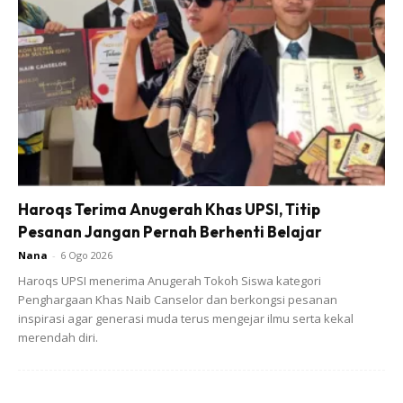
Ads
Kebiasaanya, waktu ideal untuk menyiram tanaman adalah
Haroqs Terima Anugerah Khas UPSI, Titip
di awal pagi sebelum pukul 10am. Jadi, air yang dibekalkan
Pesanan Jangan Pernah Berhenti Belajar
dapat diserap sepenuhnya oleh tanaman sebelum
Nana
-
6 Ogo 2026
menjelang tengah hari. Jadi, air dalam badan tanaman
Haroqs UPSI menerima Anugerah Tokoh Siswa kategori
telah cukup sepenuhnya sebelum terima kepanasan yang
Penghargaan Khas Naib Canselor dan berkongsi pesanan
memuncak. Selain itu, ada beberapa perkara yang perlu
inspirasi agar generasi muda terus mengejar ilmu serta kekal
anda ambil berat dalam menyiram pokok. Antaranya:
merendah diri.
Memilih waktu yang tepat