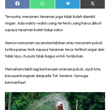
Share
Share
Share
Share
on
on
on
on
Facebook
WhatsApp
Telegram
X
Ternyata, menyiram tanaman juga tidak boleh diambil
(Twitter)
ringan. Ada waktu-waktu yang tertentu yang harus diikuti
supaya tanaman boleh hidup subur.
Namun menyiram secara berlebihan atau menyiram pokok
ketika panas terik supaya tanaman terus terlihat segar dan
tidak layu, itu pula tidak bagus untuk tumbuhan.
Memahami lebih lagi berkenaan siraman pokok, ayuh kita
baca perkongsian daripada Tok Serama. Semoga
bermanfaat.