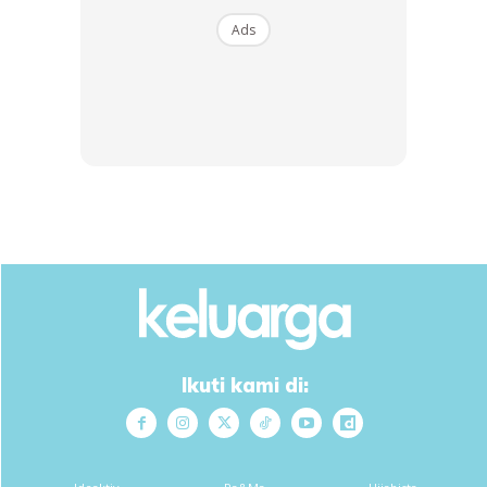
Ads
Ads
Sirkulasi atau kitaran hidup tanaman paling aktif pada awal
pagi. Jadi, air yang dibekalkan dan di gunakan sepenuhnya
untuk kitaran fotosintesis menghasilkan makanan mengikut
keperluan tanaman.
Ikuti kami di:
Jika tanaman disiram ketika wakti matahari telah terik
memuncak. Ia dikhuatiri dapat membakar tanaman. Ia akan
menyebabkan kerosakkan pada tisu dan sel tanaman.