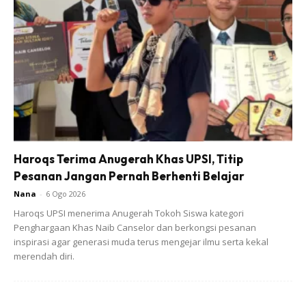
Haroqs Terima Anugerah Khas UPSI, Titip
Pagi Ni Me Bangun Tido .. Tetiba Me Cakap
Pesanan Jangan Pernah Berhenti Belajar
Kat Abg.. Jgn Buat Perkara Tak Elok , Kalau
Nana
-
6 Ogo 2026
Nak Terus Kahwin. Me Izinkan. Terkejut Beruk
Haroqs UPSI menerima Anugerah Tokoh Siswa kategori
Abg.. Dia Ckp Me Merepek ! ? Me Ckp Me
Penghargaan Khas Naib Canselor dan berkongsi pesanan
Tahu Me Bukan Isteri Yg Sempurna. Hmm..
inspirasi agar generasi muda terus mengejar ilmu serta kekal
Entahlah .. Kenapa & Mengapa Me Bole Ckp
merendah diri.
Begitu. ??‍♀️ Tapi YES .. Me Izinkan.. Dan Me
Nak Abg Tahu Itu. Mood Gerhana Bulan Kot..
??‍♀️?