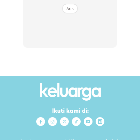
Ads
Dalam banyak-banyak reaksi pada status berkenaan,
komen dari Janna Nick telah menarik perhatian para
netizen.
“Boleh la bermadu. Tunggu abang, adik datang,” tulis
Janna
Begitu pun, mungkin ia sekadar gurauan Janna. Ada juga
yang berkongsi turut mengalami situasi yang sama.
cikpuan_emy
Kak ummi ada bersama dato time dato
Ikuti kami di:
susah sy rasa Dato takkan cari lain hehe.
masmaremma38
Kadang timbul l juga perasaan