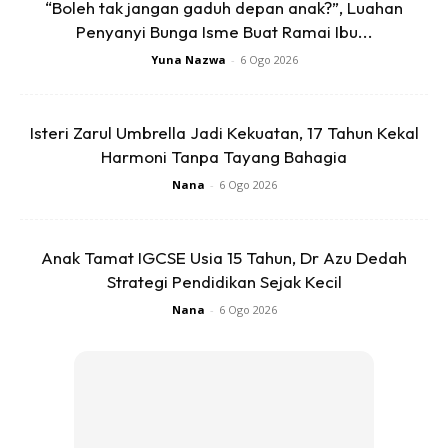
“Boleh tak jangan gaduh depan anak?”, Luahan
Penyanyi Bunga Isme Buat Ramai Ibu...
A Post Shared By
Umieaida ??
(@umieaida9) On
Jul 27, 
Yuna Nazwa
-
6 Ogo 2026
Walaupun tidak tahu kenapa pelakon Dukun ini berkongsi
Isteri Zarul Umbrella Jadi Kekuatan, 17 Tahun Kekal
status berkenaan, ada pengikutnya yang memberi reaksi
Harmoni Tanpa Tayang Bahagia
serius tak kurang yang menganggap itu sekadar gurauan
Nana
-
6 Ogo 2026
Umie. Namun, ada yang menasihatinya supaya bersabar.
Anak Tamat IGCSE Usia 15 Tahun, Dr Azu Dedah
Strategi Pendidikan Sejak Kecil
Nana
-
6 Ogo 2026
Ads