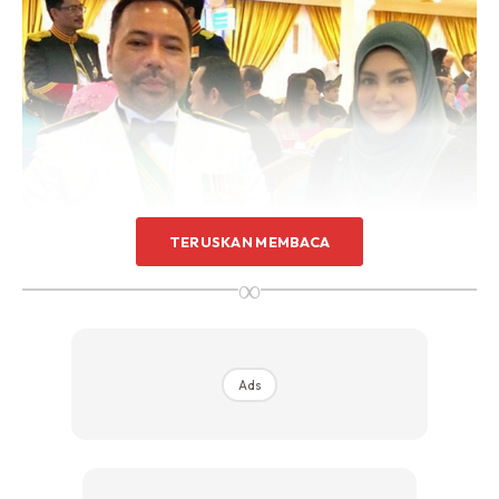
TERUSKAN MEMBACA
∞
Pagi ni me bangun tido .. tetiba me cakap kat abg.. jgn
Ads
buat perkara tak elok , kalau nak terus kahwin. Me
izinkan. Terkejut beruk abg.. dia ckp me merepek ! ?
me ckp me tahu me bukan isteri yg sempurna. Hmm..
entahlah .. kenapa & mengapa me bole ckp begitu. ??‍♀️