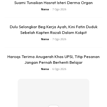
Suami Tunaikan Hasrat Isteri Derma Organ
Sertai Webinar Keibubapaan PERCUMA anjuran
Pa&Ma secara virtual yang menjemput speaker-
Nana
-
7 Ogo 2026
speaker hebat dalam bidang keibubapaan termasuk
Prof Madya Dr Nik Salida, Ibu Rose, Dr Ahmad Rostam,
Dulu Selongkar Beg Kerja Ayah, Kini Fatin Duduk
Puan Maryam Jamadi, Puan Azlina Roszly dan Irma
Sebelah Kapten Razali Dalam Kokpit
Hasmie. Daftar nama di
Nana
-
7 Ogo 2026
https://toko.ideaktiv.com/product/webinar-sayang-
anak-ketat-ketat/
Haroqs Terima Anugerah Khas UPSI, Titip Pesanan
Jangan Pernah Berhenti Belajar
Nana
-
6 Ogo 2026