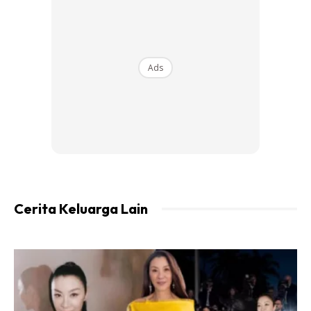
Kita nak bayar zakat, nak beri sedekah sebanyak-
banyaknya, namun hal dengan Allah kita persia-siakan.
Ads
Ads
Cerita Keluarga Lain
Patutlah ramainya CEO sana sini 4 pagi dah bangun. Ada
sahaja amalan-amalan mereka.