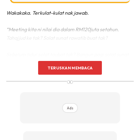
Wakakaka. Terkulat-kulat nak jawab.
“Meeting kita ni nilai dia dalam RM120juta setahun.
Tahajjud ke tak? Solat sunat rawatib buat tak?
Sebelum tidur solat taubat tak? Bangun pagi solat sunat
sebelum subuh tak? Ada solat hajat dan solat dhuha hari-
TERUSKAN MEMBACA
hari tak nak mohon semua urusan ni Allah mudahkan?
∞
Kalau tak ada, tak payahlah buat.”
Sungguhlah, Allah beri kita ini ikut apa kita perlu. Bukan
apa kita mahu.
Ads
Kita pergi mesyuarat untuk putuskan itu ini, namun
persediaan sebelum dan selepas mesyuarat itu juga
tersangat penting.