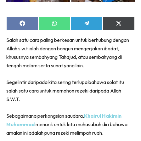
Share
Share
Share
Share
on
on
on
on
Facebook
WhatsApp
Telegram
X
Salah satu cara paling berkesan untuk berhubung dengan
(Twitter)
Allah s.w.t ialah dengan bangun mengerjakan ibadat,
khususnya sembahyang Tahajud, atau sembahyang di
tengah malam serta sunat yang lain.
Segelintir daripada kita sering terlupa bahawa solat itu
salah satu cara untuk memohon rezeki daripada Allah
S.W.T.
Sebagaimana perkongsian saudara,
Khairul Hakimin
Muhammad
menarik untuk kita muhasabah diri bahawa
amalan ini adalah puna rezeki melimpah ruah.