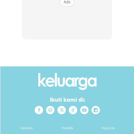
Ads
Ikuti kami di:
Ads
Ideaktiv
Pa&Ma
Hijabista