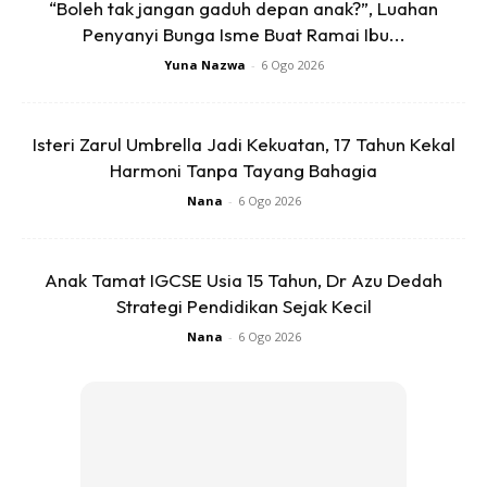
“Boleh tak jangan gaduh depan anak?”, Luahan
Penyanyi Bunga Isme Buat Ramai Ibu...
Yuna Nazwa
-
6 Ogo 2026
Kuatkan Sistem Imun Tubuh
Isteri Zarul Umbrella Jadi Kekuatan, 17 Tahun Kekal
Harmoni Tanpa Tayang Bahagia
Anda mungkin berminat dengan
Nana
-
6 Ogo 2026
Anak Tamat IGCSE Usia 15 Tahun, Dr Azu Dedah
Strategi Pendidikan Sejak Kecil
Nana
-
6 Ogo 2026
SHOPEE MY
SHOPEE MY
CENDAWAN RANGUP BY
[500g – 1kg] Frozen Halal
HERO CHEF
Dimsum / Dimsum Sejuk