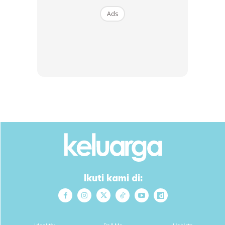
B...
Ads
RM14.6
RM24
RM14.6
RM49
Buy Now
Buy Now
1
/
5
❮
❯
Kandungan dalam halia membantu membersihkan sistem
limfa, mengeluarkan racun dan membunuh bakteria yang
menjadi punca penyakit.
Menghangatkan ranjang
Ikuti kami di:
Bagi yang sudah mendirikan rumah tangga, info ini penting
untuk diketahui. Pengambilan halia secara semula jadi
membantu melancarkan perjalanan darah dalam tubuh
termasuk ke organ reproduksi. Manfaatnya nafsu untuk