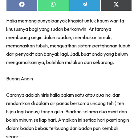
Share
Share
Share
Share
on
on
on
on
Facebook
WhatsApp
Telegram
X
Halia memang punya banyak khasiat untuk kaum wanita
(Twitter)
khususnya bagi yang sudah berkahwin. Antaranya
membuang angin dalam badan, membakar lemak,
memanaskan tubuh, menguatkan sistem pertahanan tubuh
dari penyakit dan banyak lagi. Jadi, buat anda yang belum
mengamalkannya, bolehlah mulakan dari sekarang.
Buang Angin
Caranya adalah hiris halia dalam satu atau dua inci dan
rendamkan di dalam air panas bersama uncang teh ( teh
hijau lagi bagus) tanpa gula. Biarkan selama dua minit dan
boleh minum setiap hari. Amalkan ini setiap hari pasti angin
dalam badan bebas terbuang dan badan pun kembali
segar.