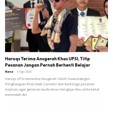
ketika datang bulan cuba minum air halia panas. Ia boleh
mereda dan merehatkan usus seterusnya mengatasi
masalah ini.
Hilangkan Bau Badan
Ramai wanita yang alami masalah ini kan . Badan dah lawa ,
muka cantik tapi badan berbau. Untuk atasi masalah ini,
amalkan minuman halia bersama teh setiap hari, atau pun
Haroqs Terima Anugerah Khas UPSI, Titip
kunyah halia yang ditumbuk hancur.
Pesanan Jangan Pernah Berhenti Belajar
Nana
-
6 Ogo 2026
Haroqs UPSI menerima Anugerah Tokoh Siswa kategori
Penghargaan Khas Naib Canselor dan berkongsi pesanan
inspirasi agar generasi muda terus mengejar ilmu serta kekal
merendah diri.
Ads