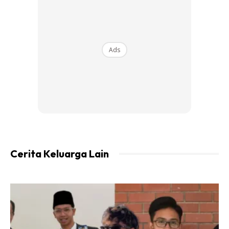
membantu perut berasa kenyang dalam tempoh yang lebih
lama.
Atasi Masalah Pencernaan
Ads
Ads
Cerita Keluarga Lain
Perut kembung, cirit birit atau kejang di bahagian perut