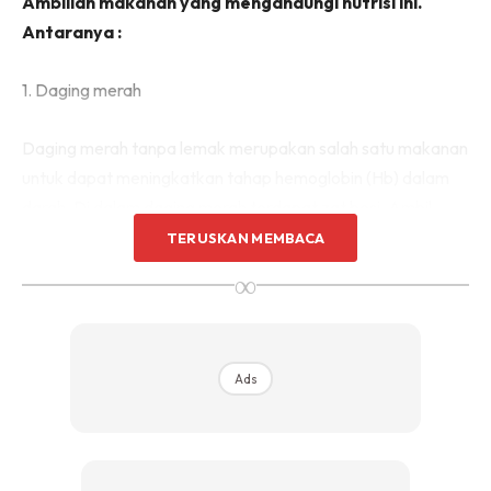
Ambillah makanan yang mengandungi nutrisi ini.
Antaranya :
1. Daging merah
Daging merah tanpa lemak merupakan salah satu makanan
untuk dapat meningkatkan tahap hemoglobin (Hb) dalam
darah. Di dalam daging merah terdapat zat besi. Ambil
daging merah sebesar dadu kotak mancis dalam setiap
TERUSKAN MEMBACA
hidang. Tidak perlu berlebihan.
∞
Dalam 100 gram daging merah mengandungi 2.7 mg zat
besi. Ia Selain juga mengandungi asid folik.
Ads