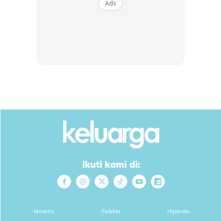
Ads
Selain kerang dan udang, ikan kembung juga mengandung
zat besi. Dalam seekor ikan kembung yang sederhana
besar terdapat 1.4 mg zat besi yang baik untuk
meningkatkan hemoglobin dalam darah.
5. Tauhu dan produk soya
Protein dari soya seperti tauhu dan tempeh juga
merupakan makanan yang baik untuk meningkatkan
hemoglobin. Satu hidangan tahu (100 gram) mengandung
2.5 mg zat besi dan sejumlah mineral, termasuk kalsium,
magnesium, dan selenium.
Ikuti kami di:
6. Sayur dan buah-buahan
Mengambil makanan yang mengandungi zat besi saja tidak
Ideaktiv
Pa&Ma
Hijabista
cukup jika proses penyerapannya tidak berjalan baik. Oleh