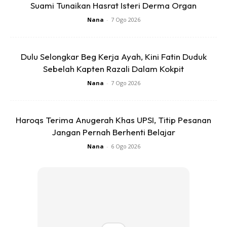
Suami Tunaikan Hasrat Isteri Derma Organ
Nana
-
7 Ogo 2026
4. Makanan laut
Makanan laut, seperti kerang dan udang juga mengandungi
Dulu Selongkar Beg Kerja Ayah, Kini Fatin Duduk
zat besi.
Sebelah Kapten Razali Dalam Kokpit
Nana
-
7 Ogo 2026
Haroqs Terima Anugerah Khas UPSI, Titip Pesanan
Jangan Pernah Berhenti Belajar
Nana
-
6 Ogo 2026
Ads