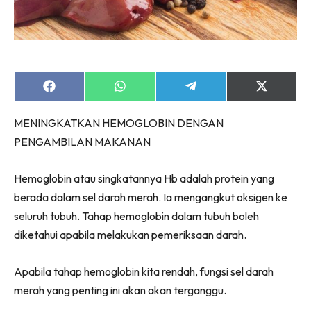
Share
Share
Share
Share
on
on
on
on
Facebook
WhatsApp
Telegram
X
MENINGKATKAN HEMOGLOBIN DENGAN
(Twitter)
PENGAMBILAN MAKANAN
Hemoglobin atau singkatannya Hb adalah protein yang
berada dalam sel darah merah. Ia mengangkut oksigen ke
seluruh tubuh. Tahap hemoglobin dalam tubuh boleh
diketahui apabila melakukan pemeriksaan darah.
Apabila tahap hemoglobin kita rendah, fungsi sel darah
merah yang penting ini akan akan terganggu.