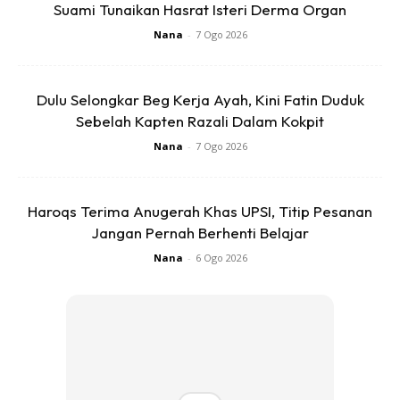
Suami Tunaikan Hasrat Isteri Derma Organ
Ads
Nana
-
7 Ogo 2026
Dulu Selongkar Beg Kerja Ayah, Kini Fatin Duduk
Sebelah Kapten Razali Dalam Kokpit
Nana
-
7 Ogo 2026
Sedap cara saya ni dan mudah tak lembik senang
agak2 je..
Haroqs Terima Anugerah Khas UPSI, Titip Pesanan
Jangan Pernah Berhenti Belajar
Nana
-
6 Ogo 2026