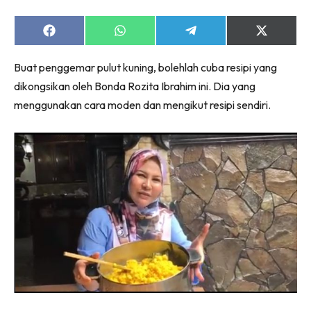
Share
Share
Share
Share
on
on
on
on
Facebook
WhatsApp
Telegram
X
Buat penggemar pulut kuning, bolehlah cuba resipi yang
(Twitter)
dikongsikan oleh Bonda Rozita Ibrahim ini. Dia yang
menggunakan cara moden dan mengikut resipi sendiri.