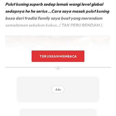
Pulut kuning superb sedap lemak wangi level global
sedapnya he he serius …Cara saya masak pulut kuning
beza dari tradisi family saya buat yang merendam
semalaman sebelum kukus..( TAK PERU RENDAM ).
TERUSKAN MEMBACA
∞
Ads