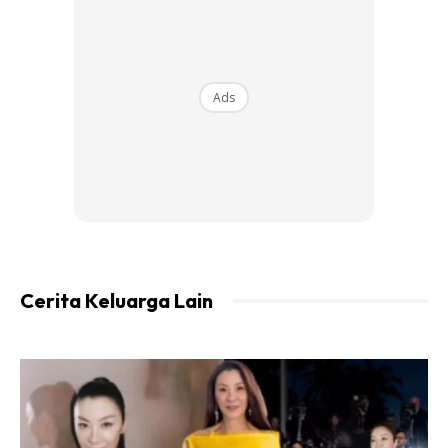
Ads
Ads
Cerita Keluarga Lain
B
ahannya kunyit, garam, kayu manis , gula pasir,
pandan rebus dulu sampai keluar manis si kayumanis
tu ( dh mengelegak masukan santan dn beras pulut ,
masak sampai kering air santan , lepas tu kukuslah.