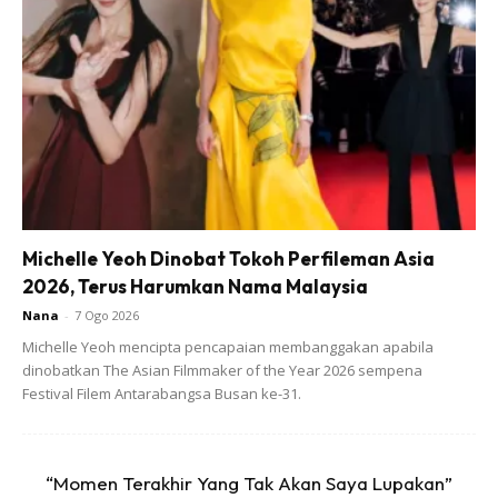
Michelle Yeoh Dinobat Tokoh Perfileman Asia
2026, Terus Harumkan Nama Malaysia
(Full video masak ni sila subscribe youtube bonda
Nana
-
7 Ogo 2026
rozitaibrahim)
Michelle Yeoh mencipta pencapaian membanggakan apabila
dinobatkan The Asian Filmmaker of the Year 2026 sempena
Festival Filem Antarabangsa Busan ke-31.
“Momen Terakhir Yang Tak Akan Saya Lupakan”