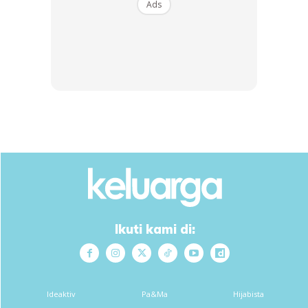
Ads
Ads
1 Pinggan kotor Umpama virus! Sebab dia akan menarik
berpuluh-puluh sudu, cawan dan pinggan untuk diletakkan
sesaja dalam sinki.
Anda mungkin berminat dengan
Ikuti kami di:
Ideaktiv
Pa&Ma
Hijabista