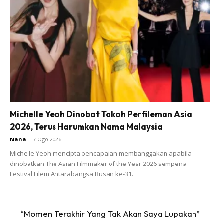
Jadi bila sentiasa kosong dan bersih, secara automatik bila
selepas mereka guna cawan pinggan, mereka akan terus
basuh dan bersihkan.
Michelle Yeoh Dinobat Tokoh Perfileman Asia
2026, Terus Harumkan Nama Malaysia
Nana
-
7 Ogo 2026
Michelle Yeoh mencipta pencapaian membanggakan apabila
dinobatkan The Asian Filmmaker of the Year 2026 sempena
Festival Filem Antarabangsa Busan ke-31.
“Momen Terakhir Yang Tak Akan Saya Lupakan”