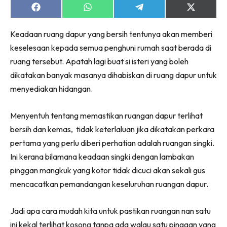
Share
Share
Share
Share
on
on
on
on
Facebook
WhatsApp
Telegram
X
Keadaan ruang dapur yang bersih tentunya akan memberi
(Twitter)
keselesaan kepada semua penghuni rumah saat berada di
ruang tersebut. Apatah lagi buat si isteri yang boleh
dikatakan banyak masanya dihabiskan di ruang dapur untuk
menyediakan hidangan.
Menyentuh tentang memastikan ruangan dapur terlihat
bersih dan kemas, tidak keterlaluan jika dikatakan perkara
pertama yang perlu diberi perhatian adalah ruangan singki.
Ini kerana bilamana keadaan singki dengan lambakan
pinggan mangkuk yang kotor tidak dicuci akan sekali gus
mencacatkan pemandangan keseluruhan ruangan dapur.
Jadi apa cara mudah kita untuk pastikan ruangan nan satu
ini kekal terlihat kosong tanpa ada walau satu pinggan yang