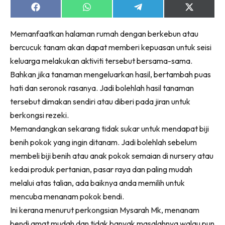
Share
Share
Share
Share
on
on
on
on
Facebook
WhatsApp
Telegram
X
Memanfaatkan halaman rumah dengan berkebun atau
(Twitter)
bercucuk tanam akan dapat memberi kepuasan untuk seisi
keluarga melakukan aktiviti tersebut bersama-sama.
Bahkan jika tanaman mengeluarkan hasil, bertambah puas
hati dan seronok rasanya. Jadi bolehlah hasil tanaman
tersebut dimakan sendiri atau diberi pada jiran untuk
berkongsi rezeki.
Memandangkan sekarang tidak sukar untuk mendapat biji
benih pokok yang ingin ditanam. Jadi bolehlah sebelum
membeli biji benih atau anak pokok semaian di nursery atau
kedai produk pertanian, pasar raya dan paling mudah
melalui atas talian, ada baiknya anda memilih untuk
mencuba menanam pokok bendi.
Ini kerana menurut perkongsian Mysarah Mk, menanam
bendi amat mudah dan tidak banyak masalahnya walau pun