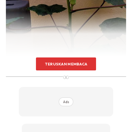
TERUSKAN MEMBACA
Tips nak tanam bendi daripada pengalaman saya :
∞
1. Pokok bendi tak cerewet sangat sebenarnya…yang
penting kena pastikan siram selalu sebab jika panas, daun
pokok ni mudah layu juga..tapi kalau layu no problem, siram
je air pastu mesti segar balik daun dia.
Ads