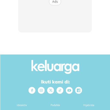
Ads
5. Daun bahagian bawah yang dah buruk tu kena buang,
nanti tumbuh cabang (batang baru) lagi meriah buah.
Pokok-pokok saya ni pun dah berusia hampir setahun dan
dah tak terhitung berapa biji dia berbuah. Hampir setiap
hari ada buah sebab saya ada 7 pokok.
Ikuti kami di:
Ideaktiv
Pa&Ma
Hijabista