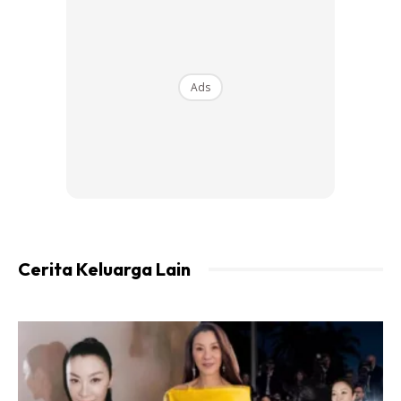
Ads
“Nk cantik,nk sihat dalaman xperlu belanja
mahal2x..yg penting kena ada rajin….ni la yg k.esah
dok amal tiap kali lepas period utk pulihkan kembali
sistem2 dalaman kita org pmpuan ni…xsusah pon guna
ja apa yg ada kt dapuq tu…”
Cerita Keluarga Lain