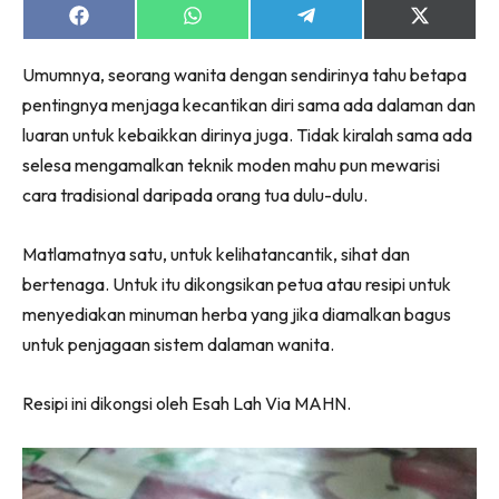
Share
Share
Share
Share
on
on
on
on
Facebook
WhatsApp
Telegram
X
Umumnya, seorang wanita dengan sendirinya tahu betapa
(Twitter)
pentingnya menjaga kecantikan diri sama ada dalaman dan
luaran untuk kebaikkan dirinya juga. Tidak kiralah sama ada
selesa mengamalkan teknik moden mahu pun mewarisi
cara tradisional daripada orang tua dulu-dulu.
Matlamatnya satu, untuk kelihatancantik, sihat dan
bertenaga. Untuk itu dikongsikan petua atau resipi untuk
menyediakan minuman herba yang jika diamalkan bagus
untuk penjagaan sistem dalaman wanita.
Resipi ini dikongsi oleh Esah Lah Via MAHN.