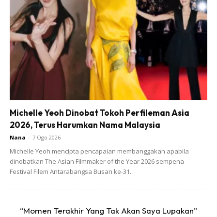
Anda mungkin berminat dengan
Michelle Yeoh Dinobat Tokoh Perfileman Asia
2026, Terus Harumkan Nama Malaysia
SHOPEE MY
SHOPEE MY
Nana
-
7 Ogo 2026
CENDAWAN RANGUP BY
[500g – 1kg] Frozen Halal
HERO CHEF
Dimsum / Dimsum Sejuk
Michelle Yeoh mencipta pencapaian membanggakan apabila
B...
dinobatkan The Asian Filmmaker of the Year 2026 sempena
RM14.6
RM24
RM14.6
RM49
Festival Filem Antarabangsa Busan ke-31.
Buy Now
Buy Now
“Momen Terakhir Yang Tak Akan Saya Lupakan”