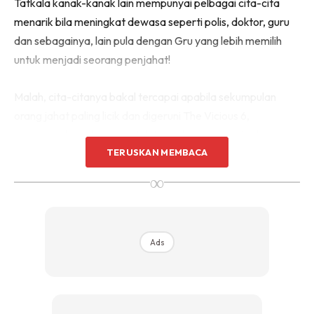
Tatkala kanak-kanak lain mempunyai pelbagai cita-cita
menarik bila meningkat dewasa seperti polis, doktor, guru
dan sebagainya, lain pula dengan Gru yang lebih memilih
untuk menjadi seorang penjahat!
Malah, cita-citanya bakal tercapai apabila sekumpulan
orang jahat paling licik dan digeruni The Vicious 6,
memanggilnya datang untuk temuduga sebagai salah
TERUSKAN MEMBACA
seorang ahli mereka.
∞
Ads
Ads