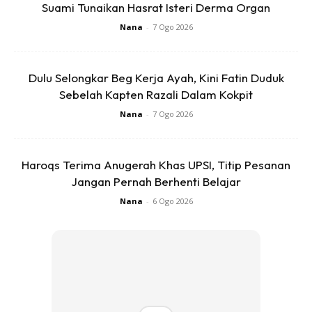
Suami Tunaikan Hasrat Isteri Derma Organ
1
/
5
❮
❯
Nana
-
7 Ogo 2026
Dulu Selongkar Beg Kerja Ayah, Kini Fatin Duduk
Sebelah Kapten Razali Dalam Kokpit
Nana
-
7 Ogo 2026
Ads
Haroqs Terima Anugerah Khas UPSI, Titip Pesanan
Jangan Pernah Berhenti Belajar
Nana
-
6 Ogo 2026
Eh jap, yang paling menarik dalam filem ini, terdapat
beberapa perkataan bahasa melayu yang disebut oleh
Minions tau! Antaranya terima kasih dan nasi goreng.
Menarik kan? Haa tunggu apa lagi, jom tempah tiket