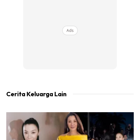
Ads
Cerita Keluarga Lain
Agak-agaknya, berjayakah Gru untuk menyertai kumpulan
penjahat yang menjadi idolanya itu? Nak tahu, kena lah
tonton Minions : The Rise of Gru di pawagam berdekatan
anda bermula 30 Jun 2022!