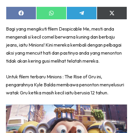
Share
Share
Share
Share
on
on
on
on
Facebook
WhatsApp
Telegram
X
Bagi yang mengikuti filem Despicable Me, mesti anda
(Twitter)
mengenali si kecil comel berwarna kuning dan berbaju
jeans, iaitu Minions! Kini mereka kembali dengan pelbagai
aksi yang mencuit hati dan pastinya anda yang menonton
tidak akan kering gusi melihat telatah mereka.
Untuk filem terbaru Minions : The Rise of Gru ini,
pengarahnya Kyle Balda membawa penonton menyelusuri
watak Gru ketika masih kecil iaitu berusia 12 tahun.