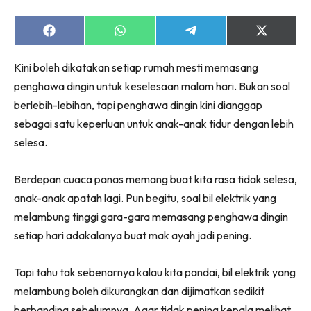
Share
Share
Share
Share
on
on
on
on
Facebook
WhatsApp
Telegram
X
Kini boleh dikatakan setiap rumah mesti memasang
(Twitter)
penghawa dingin untuk keselesaan malam hari. Bukan soal
berlebih-lebihan, tapi penghawa dingin kini dianggap
sebagai satu keperluan untuk anak-anak tidur dengan lebih
selesa.
Berdepan cuaca panas memang buat kita rasa tidak selesa,
anak-anak apatah lagi. Pun begitu, soal bil elektrik yang
melambung tinggi gara-gara memasang penghawa dingin
setiap hari adakalanya buat mak ayah jadi pening.
Tapi tahu tak sebenarnya kalau kita pandai, bil elektrik yang
melambung boleh dikurangkan dan dijimatkan sedikit
berbanding sebelumnya. Agar tidak pening kepala melihat