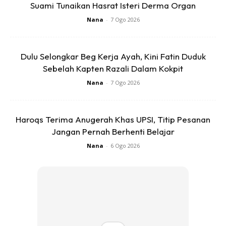
Elakkan daripada melaraskan suhu penyaman udara di
Suami Tunaikan Hasrat Isteri Derma Organ
tahap terendah, iaitu 16 atau 18 darjah celcius. Sebolehnya
Nana
-
7 Ogo 2026
selaraskan ia sekitar 23-25 darjah celcius sahaja mengikut
keperluan. Setiap 1 darjah celcius penurunan suhu telah
meningkatkan 10% penggunaan elektrik anda.
Dulu Selongkar Beg Kerja Ayah, Kini Fatin Duduk
Sebelah Kapten Razali Dalam Kokpit
Nana
-
7 Ogo 2026
Haroqs Terima Anugerah Khas UPSI, Titip Pesanan
Jangan Pernah Berhenti Belajar
Nana
-
6 Ogo 2026