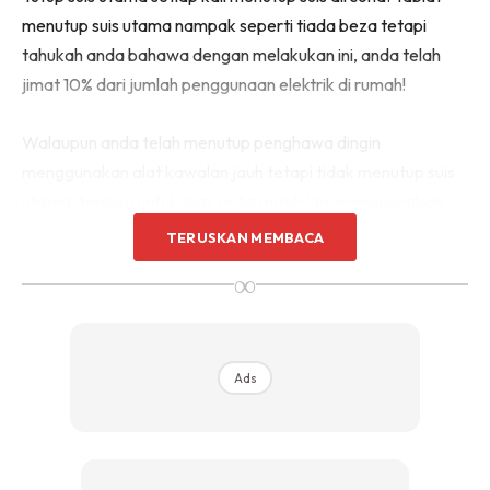
menutup suis utama nampak seperti tiada beza tetapi
tahukah anda bahawa dengan melakukan ini, anda telah
jimat 10% dari jumlah penggunaan elektrik di rumah!
Walaupun anda telah menutup penghawa dingin
menggunakan alat kawalan jauh tetapi tidak menutup suis
utama, tenaga untuk siap sedia masih lagi menggunakan
elektrik tanpa anda sedari.
TERUSKAN MEMBACA
∞
2. Set Masa
Gunakan pemasa (mod tidur) untuk menutup penghawa
dingin anda secara automatik selepas beberapa jam
Ads
apabila bilik telah sejuk atau selepas kita tidur. Anda boleh
ON untuk satu atau dua jam kemudian tutup secara
automatik dan gunakan kipas.