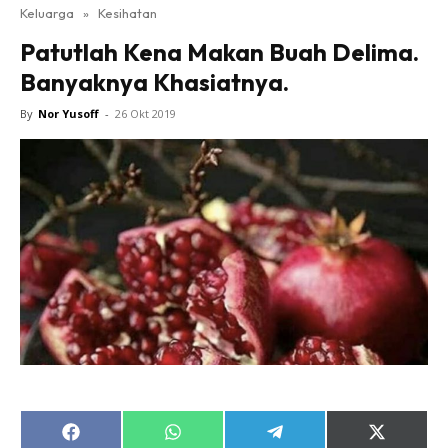
Keluarga
»
Kesihatan
Patutlah Kena Makan Buah Delima.
Banyaknya Khasiatnya.
By
Nor Yusoff
-
26 Okt 2019
Share
Share
Share
Share