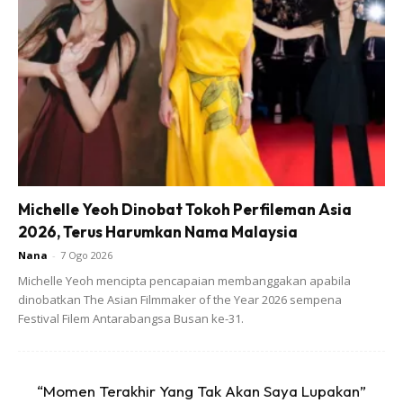
Ads
Michelle Yeoh Dinobat Tokoh Perfileman Asia
2026, Terus Harumkan Nama Malaysia
Nana
-
7 Ogo 2026
Untuk pengetahuan, buah delima memiliki khasiat
Michelle Yeoh mencipta pencapaian membanggakan apabila
mencegah dan mengubati berbagai jenis kanser.
dinobatkan The Asian Filmmaker of the Year 2026 sempena
Bagaimana ia berfungsi?
Festival Filem Antarabangsa Busan ke-31.
Jus buah delima dapat menghancurkan sel-sel kanser
payudara dan dapat membiarkan sel-sel sehat. Buah
“Momen Terakhir Yang Tak Akan Saya Lupakan”