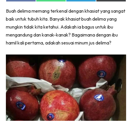
on
on
on
on
Facebook
WhatsApp
Telegram
X
Buah delima memang terkenal dengan khasiat yang sangat
(Twitter)
baik untuk tubuh kita. Banyak khasiat buah delima yang
mungkin tidak kita ketahui. Adakah ia bagus untuk ibu
mengandung dan kanak-kanak? Bagaimana dengan ibu
hamil kali pertama, adakah sesuai minum jus delima?