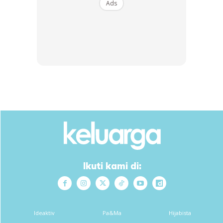
Ads
Ads
6. Buah delima mungkin mencegah dan memperlambat
penyakit Alzheimer.
Anda mungkin berminat dengan
Ikuti kami di:
Ideaktiv
Pa&Ma
Hijabista