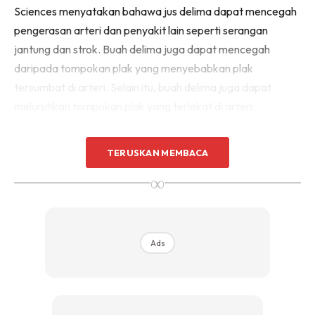
Sciences menyatakan bahawa jus delima dapat mencegah
pengerasan arteri dan penyakit lain seperti serangan
jantung dan strok. Buah delima juga dapat mencegah
daripada tompokan plak yang menyebabkan plak
tersumbat di arteri. Selain itu, buah delima juga dapat
meluruhkan tompokan plak yang terlekat di arteri.
TERUSKAN MEMBACA
∞
Ads
Ads