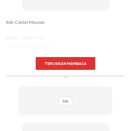
Kek Coklat Mousse
🍰Kek coklat moist
(Sy buat 1/2 adunan shj )
Bahan A
TERUSKAN MEMBACA
1 cwn serbuk koko
∞
1 cwn gula kasar… Nk guna 3/4 shj pun boleh..
1 cwn minyak masak nk lg sedap guna myk jagung
1 cwn susu pekat
1 cwn susu cair
Ads
Cara2:
🌷Masak atas api perlahan 5 minit atau sehingga gula
hancur dan semua bahan sebati..ketepikan..