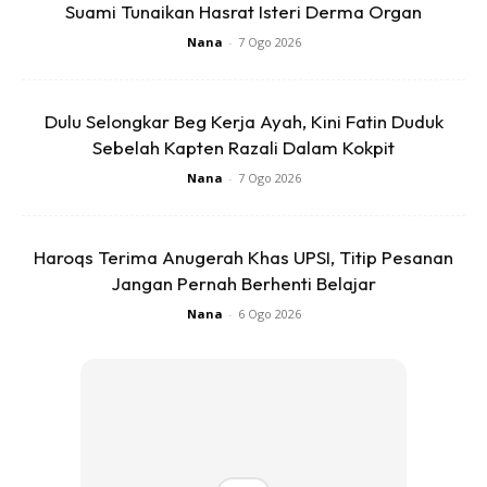
Suami Tunaikan Hasrat Isteri Derma Organ
Nana
-
7 Ogo 2026
SHOPEE MY
SHOPEE MY
Daim Minis Caramel
CENDAWAN RANGUP BY
Dulu Selongkar Beg Kerja Ayah, Kini Fatin Duduk
Chocolate 200g Halal
HERO CHEF
Sebelah Kapten Razali Dalam Kokpit
Milk Coklat Vir...
Nana
-
7 Ogo 2026
RM14.99
RM14.6
RM14.99
RM14.6
Buy Now
Buy Now
Haroqs Terima Anugerah Khas UPSI, Titip Pesanan
Jangan Pernah Berhenti Belajar
1
/
5
❮
❯
Nana
-
6 Ogo 2026
Ads