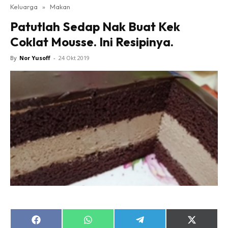
Keluarga
»
Makan
Patutlah Sedap Nak Buat Kek
Coklat Mousse. Ini Resipinya.
By
Nor Yusoff
-
24 Okt 2019
Share
Share
Share
Share