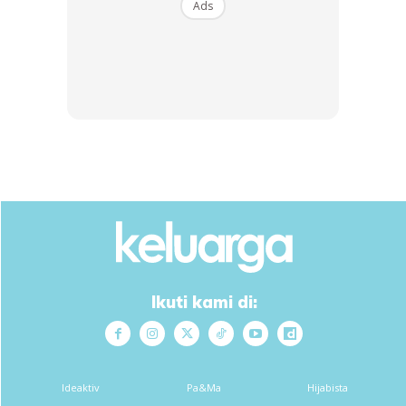
Ads
🍰Mousse coklat
Bahan2
60gm Coklat masakan.. Sy guna dark beryls
200gm non dairy whipping cream
🌷Cara2
Double boil coklat… Ketepikan
Ikuti kami di:
Putar cream sampai soft peak maknanya LEMBUT shj.. Jgn
stiff peak nnt mousse rasa kasar.
Masukkan coklat cair… Terus putar sekejap… Agak2 dah
boleh lepa stop.
Ideaktiv
Pa&Ma
Hijabista