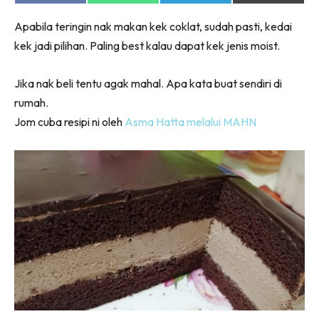
on
on
on
on
Facebook
WhatsApp
Telegram
X
Apabila teringin nak makan kek coklat, sudah pasti, kedai
(Twitter)
kek jadi pilihan. Paling best kalau dapat kek jenis moist.
Jika nak beli tentu agak mahal. Apa kata buat sendiri di
rumah.
Jom cuba resipi ni oleh
Asma Hatta melalui MAHN