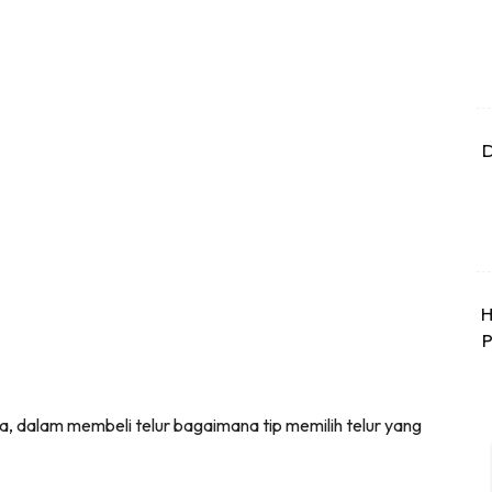
D
H
P
, dalam membeli telur bagaimana tip memilih telur yang