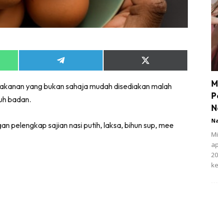
Share
Share
on
on
App
Telegram
X
M
n makanan yang bukan sahaja mudah disediakan malah
(Twitter)
P
uh badan.
N
N
n pelengkap sajian nasi putih, laksa, bihun sup, mee
Mi
ap
20
ke