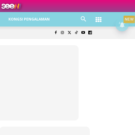
ree jer!
KONGSI PENGALAMAN
NEW
olisi Privasi