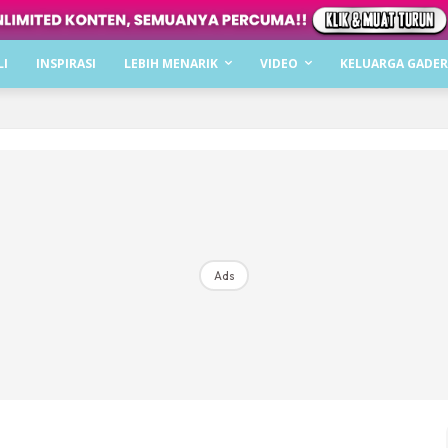
Dapatkan cerita, perkongsian dan info menarik. F
LI
INSPIRASI
LEBIH MENARIK
VIDEO
KELUARGA GADER
Dengan ini saya bersetuju dengan
Terma Penggunaan
dan
P
Langgan Sekarang
Langganan anda telah diterima. Terima kasih!
Ads
Mencari bahagia bersama KELUARGA?
Download dan baca sekarang di
KLIK DI SEENI