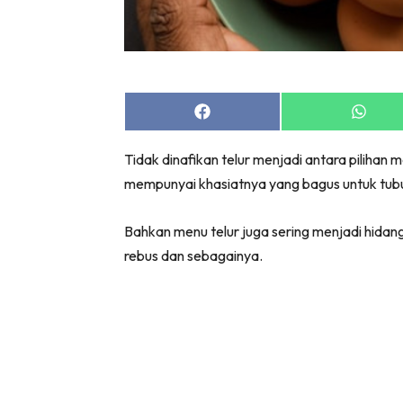
Share
Share
on
on
Facebook
Whats
Tidak dinafikan telur menjadi antara piliha
mempunyai khasiatnya yang bagus untuk tub
Bahkan menu telur juga sering menjadi hidanga
rebus dan sebagainya.