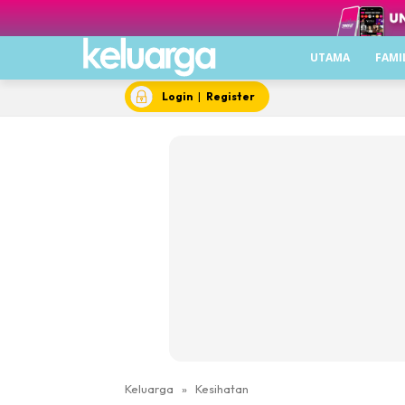
UTAMA
FAMI
Login
|
Register
Keluarga
»
Kesihatan