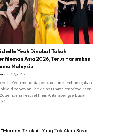
ichelle Yeoh Dinobat Tokoh
erfileman Asia 2026, Terus Harumkan
ama Malaysia
ana
-
7 Ogo 2026
chelle Yeoh mencipta pencapaian membanggakan
abila dinobatkan The Asian Filmmaker of the Year
26 sempena Festival Filem Antarabangsa Busan
-31.
“Momen Terakhir Yang Tak Akan Saya