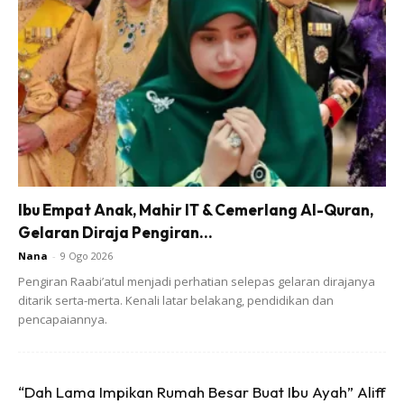
Ibu Empat Anak, Mahir IT & Cemerlang Al-Quran,
Gelaran Diraja Pengiran...
Nana
-
9 Ogo 2026
Pokok yang hilang adalah seperti yang tertera dalam
Pengiran Raabi’atul menjadi perhatian selepas gelaran dirajanya
gambar:
ditarik serta-merta. Kenali latar belakang, pendidikan dan
pencapaiannya.
1) Monstera Albo Marble (daun putih hijau besar
berlubang2)
2) Monstera Aurea Marble (daun kuning hijau besar
“Dah Lama Impikan Rumah Besar Buat Ibu Ayah” Aliff
berlubang2)