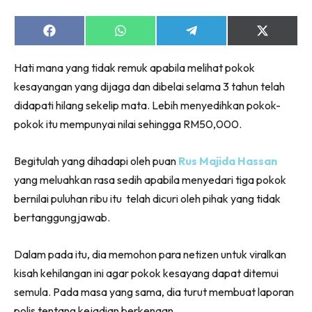
Share
Share
Share
Share
on
on
on
on
Facebook
WhatsApp
Telegram
X
Hati mana yang tidak remuk apabila melihat pokok
(Twitter)
kesayangan yang dijaga dan dibelai selama 3 tahun telah
didapati hilang sekelip mata. Lebih menyedihkan pokok-
pokok itu mempunyai nilai sehingga RM50,000.
Begitulah yang dihadapi oleh puan
Rus Majida Hassan
yang meluahkan rasa sedih apabila menyedari tiga pokok
bernilai puluhan ribu itu telah dicuri oleh pihak yang tidak
bertanggungjawab.
Dalam pada itu, dia memohon para netizen untuk viralkan
kisah kehilangan ini agar pokok kesayang dapat ditemui
semula. Pada masa yang sama, dia turut membuat laporan
polis tentang kejadian berkenaan.