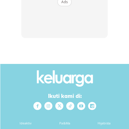
Ads
Ikuti kami di:
Ideaktiv
Pa&Ma
Hijabista