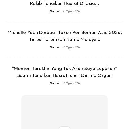
Rakib Tunaikan Hasrat Di Usia...
Nana
-
9 Ogo 2026
mana2 shampoo pun boleh.. tp najwa beli untuk bby sbb
ank2 boleh guna sama, bg rambut lebat sikit.. sebenarnya
Michelle Yeoh Dinobat Tokoh Perfileman Asia 2026,
petua ni utk lebat kan rambut tp kesan dia banyak lagi..
Terus Harumkan Nama Malaysia
najwa takdak gatal2 lagi2 time pakai tudung panas2 mcm
Nana
-
7 Ogo 2026
skrg ni.. rambut kering takdak berminyak rasa kembang
fresh gitu
?
alhamdulilah rambut tak gugur berkilo
?
..
“Momen Terakhir Yang Tak Akan Saya Lupakan”
Suami Tunaikan Hasrat Isteri Derma Organ
Nana
-
7 Ogo 2026
Ads