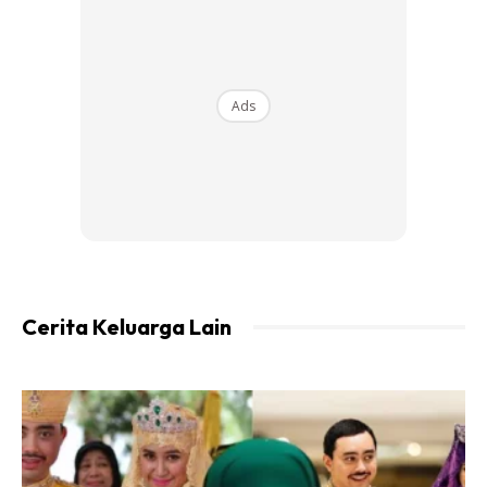
rambut berminyak
rambut gugur
Ads
Ads
Cerita Keluarga Lain