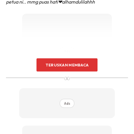
petua ni.. mmg puas hati
❤
alhamdulilahhh
Ads
TERUSKAN MEMBACA
∞
bunga cengkih banyak kegunaan dia selain di guna untuk
Ads
masak.. salah satu najwa guna dia untuk hilang masalah
najwa alami lama dah..
kelumumur