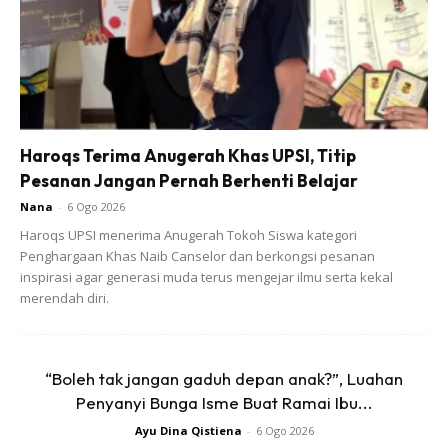
Haroqs Terima Anugerah Khas UPSI, Titip
Pesanan Jangan Pernah Berhenti Belajar
Nana
-
6 Ogo 2026
Haroqs UPSI menerima Anugerah Tokoh Siswa kategori
Penghargaan Khas Naib Canselor dan berkongsi pesanan
inspirasi agar generasi muda terus mengejar ilmu serta kekal
merendah diri.
“Boleh tak jangan gaduh depan anak?”, Luahan
Penyanyi Bunga Isme Buat Ramai Ibu...
Ayu Dina Qistiena
-
6 Ogo 2026