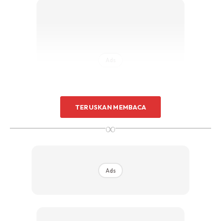
Ads
TERUSKAN MEMBACA
∞
* Kambing Bakar
* Daging Lembu Bakar
Ads
* Ayam Bakar
* Sosej Jumbo Bakar