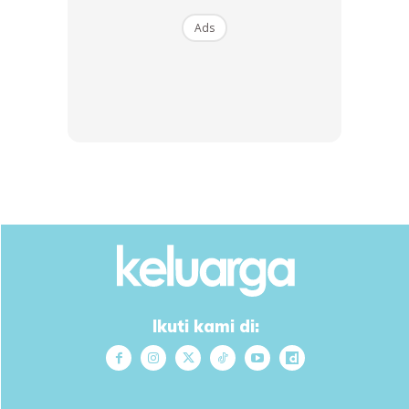
mi, bufet ini turut menawarkan seleksi menarik seperti
Ads
Stesen salad segar, kaunter Roti Buatan Sendiri, pelbagai
jenis Keju Lembut & Keras, Jeruk & Biskut Premium dalam
baling dan Stesen Nasi Ayam Melaka.
Anda mungkin berminat dengan
Ikuti kami di:
SHOPEE MY
SHOPEE MY
CENDAWAN RANGUP BY
[500g – 1kg] Frozen Halal
HERO CHEF
Dimsum / Dimsum Sejuk
B...