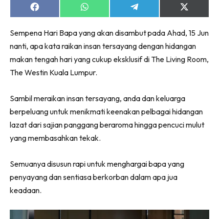
Share
Share
Share
Share
on
on
on
on
Facebook
WhatsApp
Telegram
X
Sempena Hari Bapa yang akan disambut pada Ahad, 15 Jun
(Twitter)
nanti, apa kata raikan insan tersayang dengan hidangan
makan tengah hari yang cukup eksklusif di The Living Room,
The Westin Kuala Lumpur.
Sambil meraikan insan tersayang, anda dan keluarga
berpeluang untuk menikmati keenakan pelbagai hidangan
lazat dari sajian panggang beraroma hingga pencuci mulut
yang membasahkan tekak.
Semuanya disusun rapi untuk menghargai bapa yang
penyayang dan sentiasa berkorban dalam apa jua
keadaan.