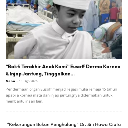
Kentang Panggang rangup keemasan. Turut tersedia sos
Rosemary dan Sambal Portugis.
Stesen Mi Berkuah
Curry Laksa atau Sup Ayam dengan pilihan mi seperti Mi
Kuning, Kway Teow, Bihun, Yee Mee dan Mi Segera.
Lengkapkan hidangan dengan aneka sayur dan lauk seperti
Kobis, Cendawan Tiram, Sawi, Bebola Ayam, Kek Ikan,
“Bakti Terakhir Anak Kami” Eusoff Derma Kornea
Bebola Daging dan Tauhu Pok, bersama pelbagai jenis
& Injap Jantung, Tinggalkan...
sambal dan pelengkap.
Nana
-
10 Ogo 2026
Pendermaan organ Eusoff menjadi legasi mulia remaja 15 tahun
apabila kornea mata dan injap jantungnya didermakan untuk
membantu insan lain.
“Kekurangan Bukan Penghalang” Dr. Siti Hawa Cipta