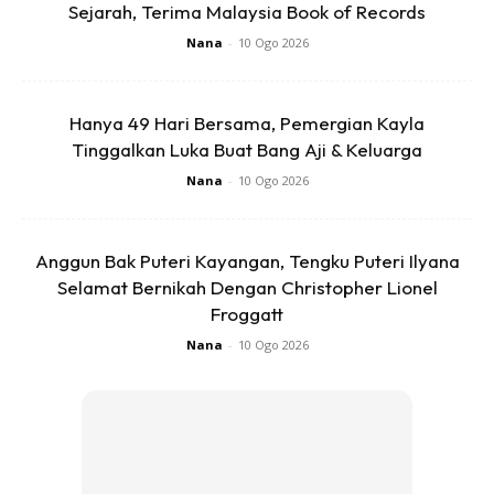
Sejarah, Terima Malaysia Book of Records
Nana
-
10 Ogo 2026
Hanya 49 Hari Bersama, Pemergian Kayla
Tinggalkan Luka Buat Bang Aji & Keluarga
Nana
-
10 Ogo 2026
Anggun Bak Puteri Kayangan, Tengku Puteri Ilyana
Ads
Selamat Bernikah Dengan Christopher Lionel
Froggatt
Nana
-
10 Ogo 2026
Deretan makanan lain
Selain menu utama seperti deretan panggang dan aneka