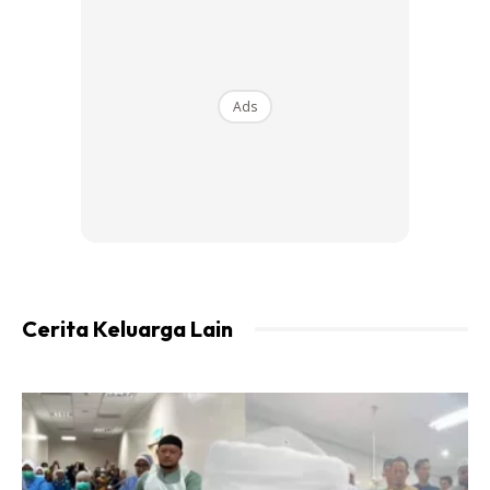
Disajikan bersama aneka sos seperti Sos Lada Hitam,
Rosemary dan BBQ.
Ads
Ads
Cerita Keluarga Lain
Stesen Carving
Pilihan utama seperti Fillet Ikan Bakar Portugis Bersambal,
Ayam Panggang Cajun, Sayuran Berherba Panggang dan