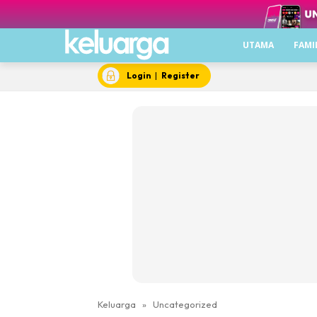
UTAMA
FAMI
Login
|
Register
Keluarga
»
Uncategorized