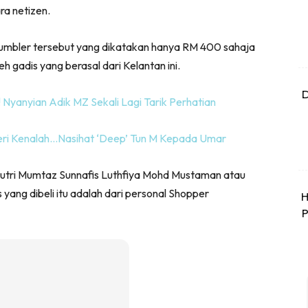
ra netizen.
umbler tersebut yang dikatakan hanya RM 400 sahaja
 gadis yang berasal dari Kelantan ini.
D
yanyian Adik MZ Sekali Lagi Tarik Perhatian
eri Kenalah…Nasihat ‘Deep’ Tun M Kepada Umar
Putri Mumtaz Sunnafis Luthfiya Mohd Mustaman atau
s yang dibeli itu adalah dari personal Shopper
H
P