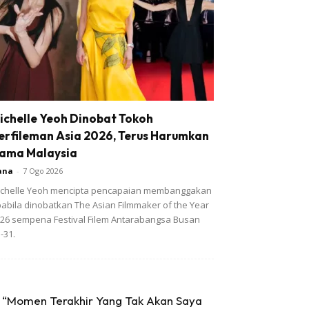
ichelle Yeoh Dinobat Tokoh
erfileman Asia 2026, Terus Harumkan
ama Malaysia
ana
-
7 Ogo 2026
chelle Yeoh mencipta pencapaian membanggakan
abila dinobatkan The Asian Filmmaker of the Year
26 sempena Festival Filem Antarabangsa Busan
-31.
“Momen Terakhir Yang Tak Akan Saya