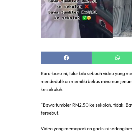
Share
Share
on
on
Facebook
Whats
Baru-baru ini, tular bila sebuah video yang
mendedahkan memiliki bekas minuman jena
ke sekolah.
“Bawa tumbler RM2.50 ke sekolah, tidak. Baw
tersebut.
Video yang memaparkan gadis ini sedang berd