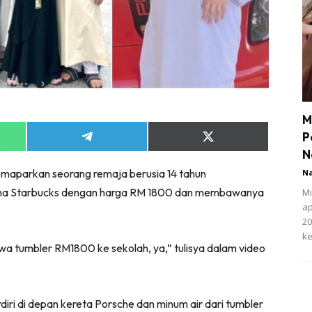
M
P
Share
Share
on
on
N
App
Telegram
X
 memaparkan seorang remaja berusia 14 tahun
N
(Twitter)
ma Starbucks dengan harga RM 1800 dan membawanya
Mi
ap
20
ke
a tumbler RM1800 ke sekolah, ya,” tulisya dalam video
iri di depan kereta Porsche dan minum air dari tumbler