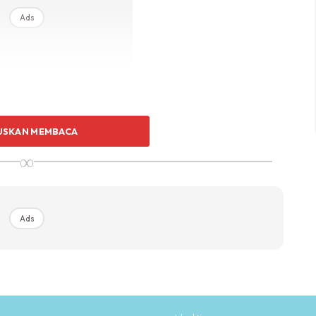
Ads
USKAN MEMBACA
i 2021, tapi Piya baru beli tahunj 2023 dengan
lima sahaja tumbler sama yang dijual di Starbucks.”
∞
as kepada produk kecantikan ini, dia tidak kisah
igunakan adalah hasil titik peluhnya sendiri.
Ads
ngan tumbler tu, jadi beli sajalah walaupun penjual tu
rah ini, Piya adanjuga tumbler edisi lain, macam tahun
M500.”