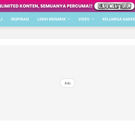
Dapatkan cerita, perkongsian dan info menarik. F
LI
INSPIRASI
LEBIH MENARIK
VIDEO
KELUARGA GADER
Dengan ini saya bersetuju dengan
Terma Penggunaan
dan
P
Langgan Sekarang
Langganan anda telah diterima. Terima kasih!
Ads
Mencari bahagia bersama KELUARGA?
Download dan baca sekarang di
KLIK DI SEENI