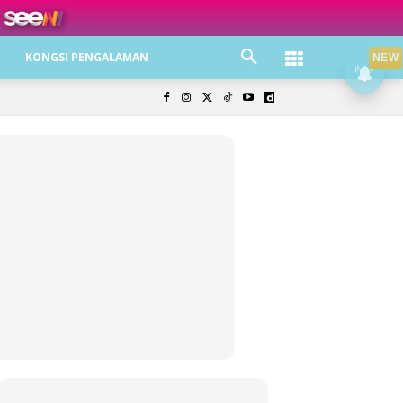
ree jer!
KONGSI PENGALAMAN
NEW
olisi Privasi