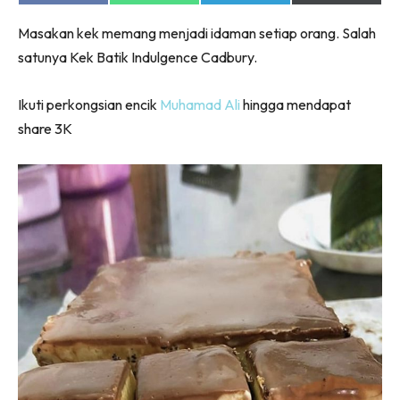
on
on
on
on
Facebook
WhatsApp
Telegram
X
Masakan kek memang menjadi idaman setiap orang. Salah
(Twitter)
satunya Kek Batik Indulgence Cadbury.
Ikuti perkongsian encik
Muhamad Ali
hingga mendapat
share 3K