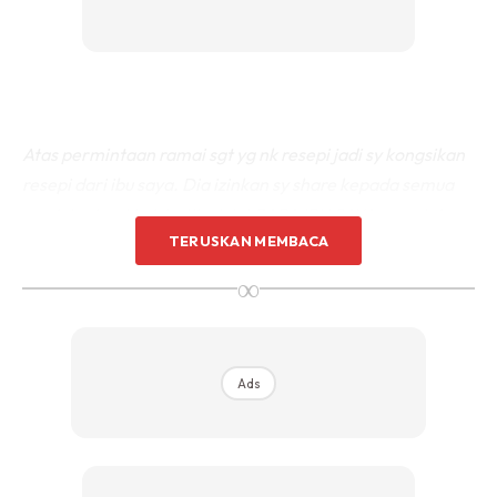
Atas permintaan ramai sgt yg nk resepi jadi sy kongsikan
resepi dari ibu saya. Dia izinkan sy share kepada semua
yg nk try buat kek batik ni. Ini CARA IBU SAYA yang tak
TERUSKAN MEMBACA
nak manis manis sgt. Milo pum kita tak letak
tau..pasainya dan pakai cadbury dah as topping. Zaman
∞
skrg ni tak helok manis2 sangat. Janji rasa dia balance
kita makan pun rasa semua bahan2 nya. Serious tak
menyesal . Lepas makan pun takde rasa sakit gigi sebab
Ads
manis..just nice. Tapi perlukan kesabaran yg tinggi sikit
ja..tak banyak sikit je .
So sy share resepinya ya
.