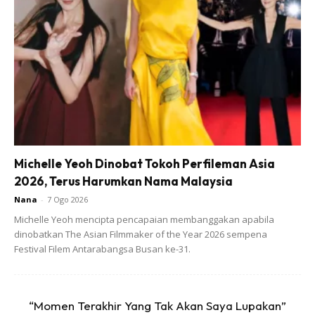
3- Toping Cadbury
.
1- Bahan-Bahan Kek Batik :
👉🏻4 telur
👉🏻200g buttercup/marjerin
👉🏻300 g biskut merry
👉🏻3 sudu serbuk coklat bancuh dengan air panas
👉🏻2 sudu gula
👉🏻4 sudu susu pekat
Michelle Yeoh Dinobat Tokoh Perfileman Asia
👉🏻Secubit garam
2026, Terus Harumkan Nama Malaysia
Nana
-
7 Ogo 2026
Michelle Yeoh mencipta pencapaian membanggakan apabila
dinobatkan The Asian Filmmaker of the Year 2026 sempena
Festival Filem Antarabangsa Busan ke-31.
Ads
“Momen Terakhir Yang Tak Akan Saya Lupakan”