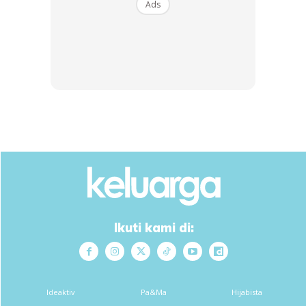
Ads
Cara2 nya:
Panaskan buttercup sampai cair, then masukkan semua
bahan kecuali biskut…
Telur tu masukkan sambil gaul, dan gaul sampai pekat
.
Dah agak2 pekat, tutup api, baru masukkan biskut supaya
rasa crunchy n x lemau
Ikuti kami di:
.
Gaulkan dan isi dalam bekas
Mampatkan. Dan isi dalam peti sejuk dalam 40 minit
.
Ideaktiv
Pa&Ma
Hijabista