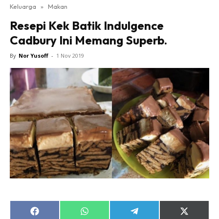
Keluarga
»
Makan
Resepi Kek Batik Indulgence
Cadbury Ini Memang Superb.
By
Nor Yusoff
-
1 Nov 2019
Share
Share
Share
Share