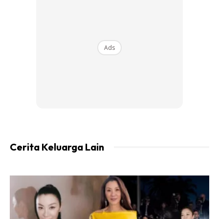
Resepi Kek Batik Indulgence Cadbury inspirasi dari ibu
Mr.Ali
Ads
Ads
Cerita Keluarga Lain
Ada 3 lapisan
1- Kek batik
2- Cream Cheese